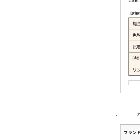
定休日:
【店舗
無
免
試
時
リ
ブラン