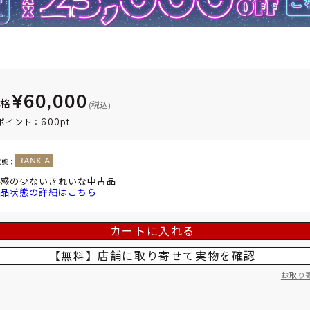
¥60,000
価格
(税込)
600pt
ポイント：
状態：
感の少ないきれいな中古品
品状態の詳細はこちら
カートに入れる
【無料】店舗に取り寄せて
実物を確認
お取り