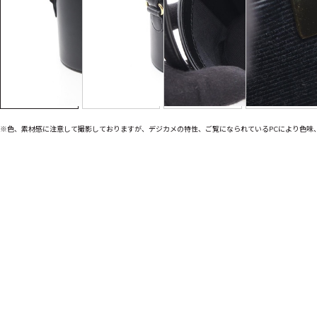
※色、素材感に注意して撮影しておりますが、デジカメの特性、ご覧になられているPCにより色味