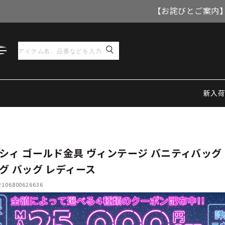
【お詫びとご案内】
新入
シィ ゴールド金具 ヴィンテージ バニティバッグ
グ バッグ レディース
06800626636