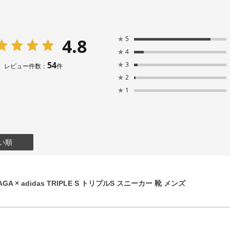
4.8
★
5
★
4
54
★
3
レビュー件数：
件
★
2
★
1
い順
GA × adidas TRIPLE S トリプルS スニーカー 靴 メンズ