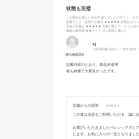
状態も完璧
この商品を選んだ決め手
:探していたデザイン・モ
状態ランク・説明の正確さ
:★★★★★ 説明以上だ
写真の正確さ
:★★★★★ 写真の通りで、とても分
価格の納得感
:★★☆☆☆ 少し割高に感じた
sj
ご利用回数:
始めて
年代:
50代
記載内容のとおり、新品未使用
箱も綺麗で大変良かったです。
店舗からの回答
2026.8.3
この度は当店をご利用いただき、誠に
お選びいただきましたバレンシアガと
じます。お気に入りの一足となりまし