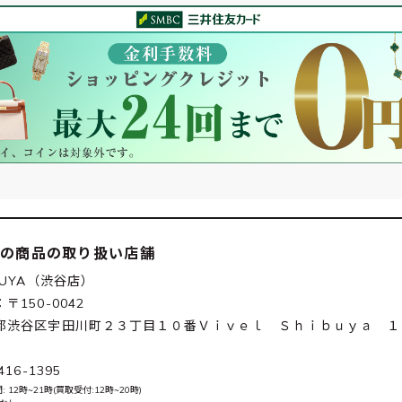
この商品の取り扱い店舗
BUYA（渋谷店）
〒150-0042
都渋谷区宇田川町２３丁目１０番Ｖｉｖｅｌ Ｓｈｉｂｕｙａ １
416-1395
 12時~21時(買取受付:12時~20時)