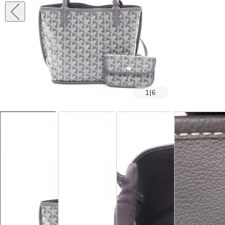
1
|
6
SOLD OUT