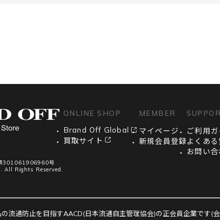
ONLINE SHOP
MEMBER
SUPPO
Brand Off Global
マイページ
ご利用ガ
買取サイト
新規会員登録
よくある
お問い合
01061906960号
. All Rights Reserved.
の流通防止を目指すAACD(日本流通自主管理協会)の正会員企業です(会員番