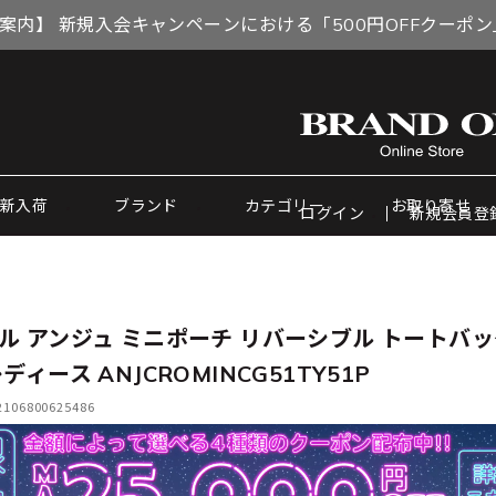
案内】 新規入会キャンペーンにおける「500円OFFクーポ
新入荷
ブランド
カテゴリー
お取り寄せ
ログイン
新規会員登
ル アンジュ ミニポーチ リバーシブル トートバッ
ディース ANJCROMINCG51TY51P
06800625486