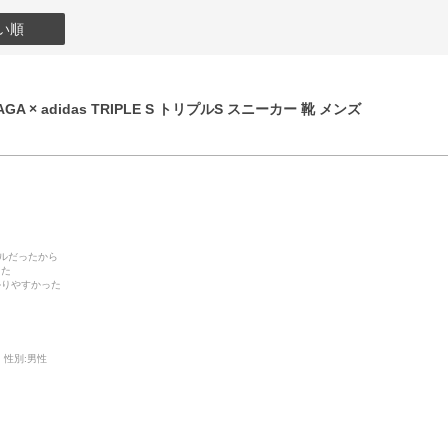
い順
GA × adidas TRIPLE S トリプルS スニーカー 靴 メンズ
デルだったから
った
かりやすかった
性別:
男性