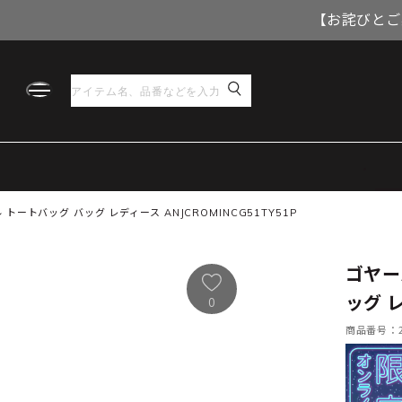
【お詫びとご
ートバッグ バッグ レディース ANJCROMINCG51TY51P
ゴヤー
ッグ レ
0
商品番号：21