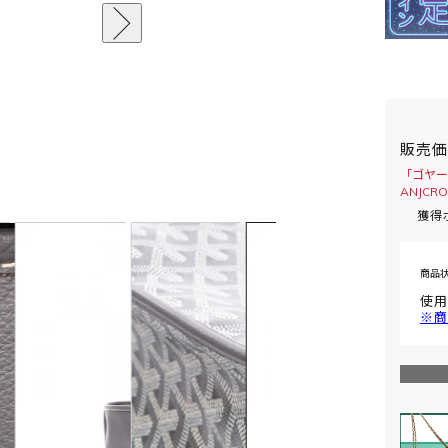
販売
「ゴヤー
ANJCR
獲得
商品
使用
※商