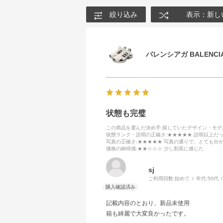
絞り込み
表示：新し
バレンシアガ BALENCIA
状態も完璧
この商品を選んだ決め手
:探していたデザイン・モ
状態ランク・説明の正確さ
:★★★★★ 説明以上だ
写真の正確さ
:★★★★★ 写真の通りで、とても分
価格の納得感
:★★☆☆☆ 少し割高に感じた
sj
ご利用回数:
始めて
年代:
50代
記載内容のとおり、新品未使用
箱も綺麗で大変良かったです。