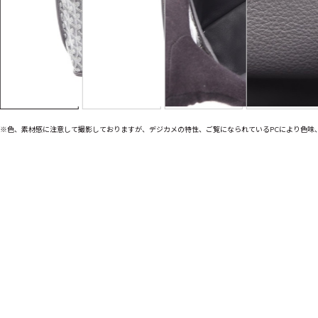
※色、素材感に注意して撮影しておりますが、デジカメの特性、ご覧になられているPCにより色味