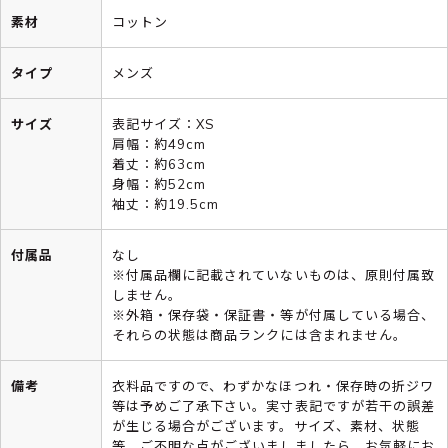
素材
コットン
タイプ
メンズ
サイズ
表記サイズ：XS
肩幅：約49cm
着丈：約63cm
身幅：約52cm
袖丈：約19.5cm
付属品
なし
※付属品欄に記載されていないものは、原則付属致
しません。
※外箱・保存袋・保証書・等が付属している場合、
それらの状態は商品ランクには含まれません。
備考
衣料品ですので、わずかなほつれ・保存時の折ジワ
等は予めご了承下さい。実寸表記ですが若干の誤差
が生じる場合がございます。サイズ、素材、状態
等、ご不明な点がございましましたら、お気軽にお