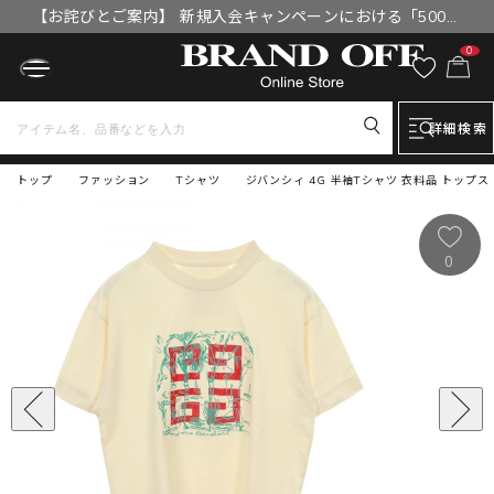
【お詫びとご案内】 新規入会キャンペーンにおける「500円
OFFクーポン」付与漏れと補填について
0
詳細検索
トップ
ファッション
Tシャツ
ジバンシィ 4G 半袖Tシャツ 衣料品 トップス 
0