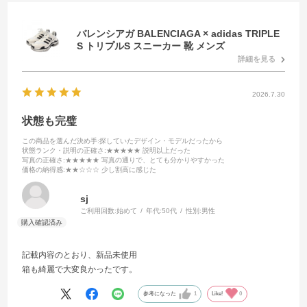
バレンシアガ BALENCIAGA × adidas TRIPLE
S トリプルS スニーカー 靴 メンズ
詳細を見る
2026.7.30
状態も完璧
この商品を選んだ決め手
:探していたデザイン・モデルだったから
状態ランク・説明の正確さ
:★★★★★ 説明以上だった
写真の正確さ
:★★★★★ 写真の通りで、とても分かりやすかった
価格の納得感
:★★☆☆☆ 少し割高に感じた
sj
ご利用回数:
始めて
年代:
50代
性別:
男性
記載内容のとおり、新品未使用
箱も綺麗で大変良かったです。
参考になった
1
Like!
0