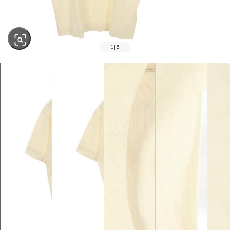
1
|
5
SOLD OUT