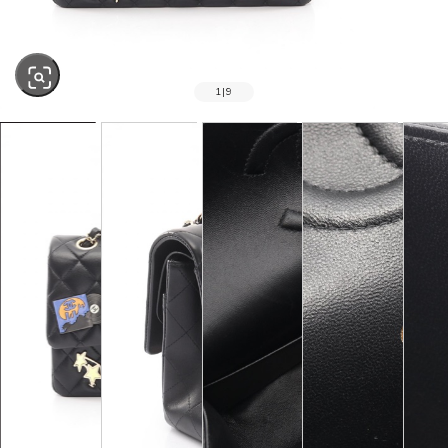
1
|
9
SOLD OUT