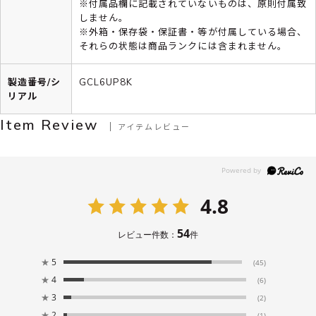
※付属品欄に記載されていないものは、原則付属致
しません。
※外箱・保存袋・保証書・等が付属している場合、
それらの状態は商品ランクには含まれません。
製造番号/シ
GCL6UP8K
リアル
Item Review
アイテムレビュー
4.8
54
レビュー件数：
件
★
5
(45)
★
4
(6)
★
3
(2)
★
2
(1)