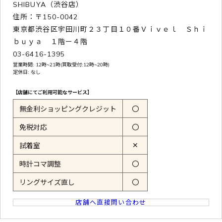
SHIBUYA（渋谷店）
住所：〒150-0042
東京都渋谷区宇田川町２３丁目１０番Ｖｉｖｅｌ Ｓｈｉ
ｂｕｙａ １階ー４階
03-6416-1395
営業時間: 12時~21時(買取受付:12時~20時)
定休日: なし
【店舗にてご利用可能なサービス】
無金利ショッピングクレジット
〇
免税対応
〇
✕
試着室
時計コマ調整
〇
リングサイズ直し
〇
店舗へ直接問い合わせ