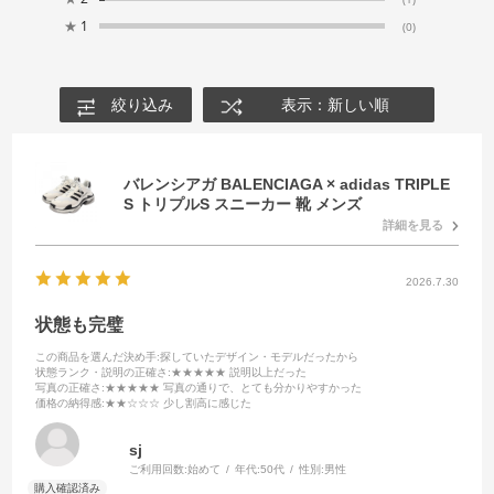
★
1
(0)
絞り込み
表示：新しい順
バレンシアガ BALENCIAGA × adidas TRIPLE
S トリプルS スニーカー 靴 メンズ
詳細を見る
2026.7.30
状態も完璧
この商品を選んだ決め手
:探していたデザイン・モデルだったから
状態ランク・説明の正確さ
:★★★★★ 説明以上だった
写真の正確さ
:★★★★★ 写真の通りで、とても分かりやすかった
価格の納得感
:★★☆☆☆ 少し割高に感じた
sj
ご利用回数:
始めて
年代:
50代
性別:
男性