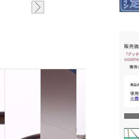
販売
「グッチ
GG00
獲得
商品
使用
※商