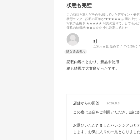
状態も完璧
この商品を選んだ決め手
:探していたデザイン・モ
状態ランク・説明の正確さ
:★★★★★ 説明以上だ
写真の正確さ
:★★★★★ 写真の通りで、とても分
価格の納得感
:★★☆☆☆ 少し割高に感じた
sj
ご利用回数:
始めて
年代:
50代
記載内容のとおり、新品未使用
箱も綺麗で大変良かったです。
店舗からの回答
2026.8.3
この度は当店をご利用いただき、誠に
お選びいただきましたバレンシアガと
じます。お気に入りの一足となりまし