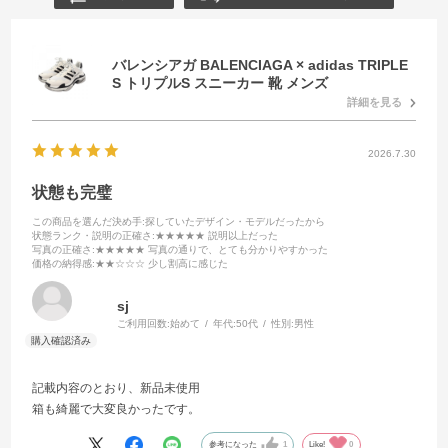
バレンシアガ BALENCIAGA × adidas TRIPLE
S トリプルS スニーカー 靴 メンズ
詳細を見る
2026.7.30
状態も完璧
この商品を選んだ決め手
:探していたデザイン・モデルだったから
状態ランク・説明の正確さ
:★★★★★ 説明以上だった
写真の正確さ
:★★★★★ 写真の通りで、とても分かりやすかった
価格の納得感
:★★☆☆☆ 少し割高に感じた
sj
ご利用回数:
始めて
年代:
50代
性別:
男性
記載内容のとおり、新品未使用
箱も綺麗で大変良かったです。
参考になった
1
Like!
0