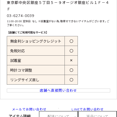
東京都中央区銀座５丁目５－９オージオ銀座ビル１Ｆ－４
Ｆ
03-6274-0039
11:00-20:00 定休日: なし ※試着室がない為､取寄せできないアイテムがございます｡ ご
了承ください｡
【店舗にてご利用可能なサービス】
無金利ショッピングクレジット
〇
免税対応
〇
✕
試着室
時計コマ調整
〇
リングサイズ直し
〇
店舗へ直接問い合わせ
メールでお問い合わせ
LINEでお問い合わせ
アイテム詳細
配送について
返品について