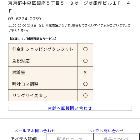
東京都中央区銀座５丁目５－９オージオ銀座ビル１Ｆ－４
Ｆ
03-6274-0039
11:00-20:00 定休日: なし ※試着室がない為､取寄せできないアイテムがございます｡ ご
了承ください｡
【店舗にてご利用可能なサービス】
無金利ショッピングクレジット
〇
免税対応
〇
✕
試着室
時計コマ調整
〇
リングサイズ直し
〇
店舗へ直接問い合わせ
メールでお問い合わせ
LINEでお問い合わせ
アイテム詳細
配送について
返品について