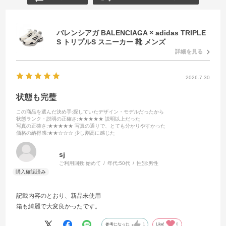
バレンシアガ BALENCIAGA × adidas TRIPLE
S トリプルS スニーカー 靴 メンズ
詳細を見る
2026.7.30
状態も完璧
この商品を選んだ決め手
:探していたデザイン・モデルだったから
状態ランク・説明の正確さ
:★★★★★ 説明以上だった
写真の正確さ
:★★★★★ 写真の通りで、とても分かりやすかった
価格の納得感
:★★☆☆☆ 少し割高に感じた
sj
ご利用回数:
始めて
年代:
50代
性別:
男性
記載内容のとおり、新品未使用
箱も綺麗で大変良かったです。
参考になった
1
Like!
0