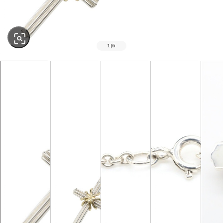
1
|
6
SOLD OUT