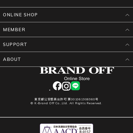
ONLINE SHOP
MEMBER
SUPPORT
ABOUT
facebook
instagram
LINE
東京都公安委員会許可 第301061906960号
© K-Brand Off Co.,Ltd. All Rights Reserved.