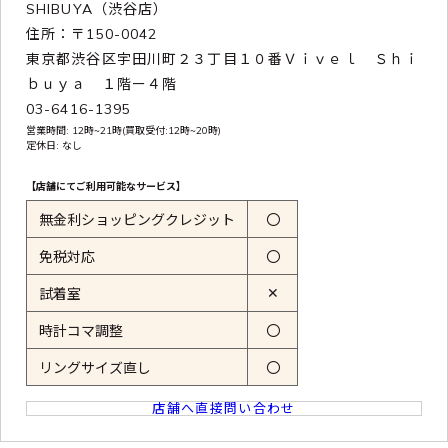
SHIBUYA（渋谷店）
住所：〒150-0042
東京都渋谷区宇田川町２３丁目１０番Ｖｉｖｅｌ Ｓｈｉ
ｂｕｙａ １階ー４階
03-6416-1395
営業時間: 12時~21時(買取受付:12時~20時)
定休日: なし
【店舗にてご利用可能なサービス】
無金利ショッピングクレジット
〇
免税対応
〇
✕
試着室
時計コマ調整
〇
リングサイズ直し
〇
店舗へ直接問い合わせ