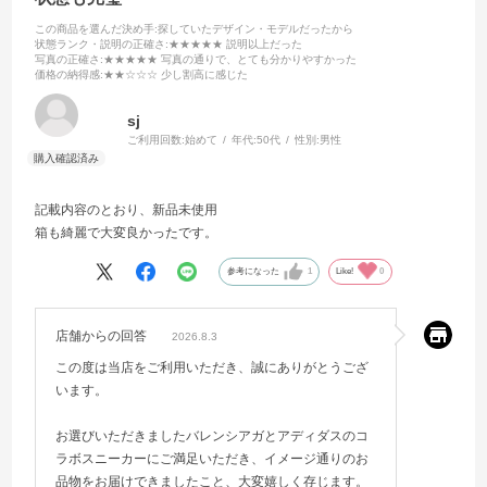
この商品を選んだ決め手
:探していたデザイン・モデルだったから
状態ランク・説明の正確さ
:★★★★★ 説明以上だった
写真の正確さ
:★★★★★ 写真の通りで、とても分かりやすかった
価格の納得感
:★★☆☆☆ 少し割高に感じた
sj
ご利用回数:
始めて
年代:
50代
性別:
男性
記載内容のとおり、新品未使用
箱も綺麗で大変良かったです。
参考になった
1
Like!
0
店舗からの回答
2026.8.3
この度は当店をご利用いただき、誠にありがとうござ
います。
お選びいただきましたバレンシアガとアディダスのコ
ラボスニーカーにご満足いただき、イメージ通りのお
品物をお届けできましたこと、大変嬉しく存じます。