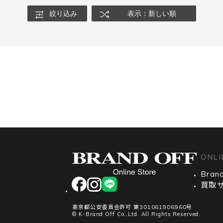
絞り込み
表示：新しい順
ONLI
Brand
facebook
instagram
LINE
買取
東京都公安委員会許可 第301061906960号
© K-Brand Off Co.,Ltd. All Rights Reserved.