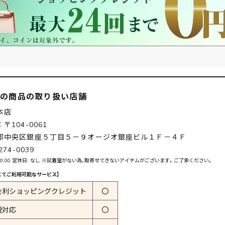
この商品の取り扱い店舗
本店
〒104-0061
都中央区銀座５丁目５－９オージオ銀座ビル１Ｆ－４Ｆ
274-0039
0-20:00 定休日: なし ※試着室がない為､取寄せできないアイテムがございます｡ ご了承ください｡
にてご利用可能なサービス】
金利ショッピングクレジット
〇
税対応
〇