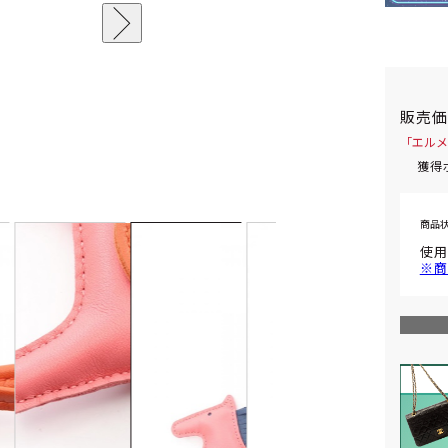
販売
「エルメ
獲得
商品
使用
※商