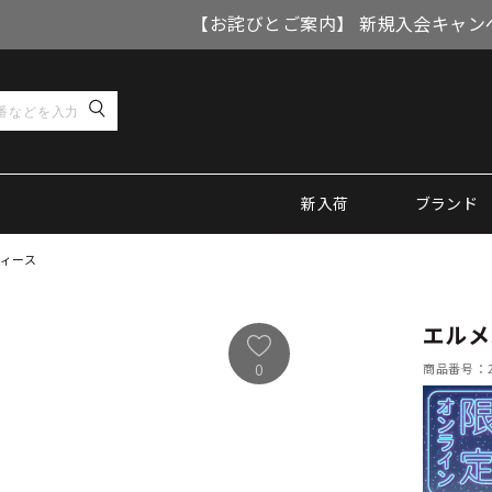
【お詫びとご案内】 新規入会キャン
新入荷
ブランド
ディース
エルメ
商品番号：21
0