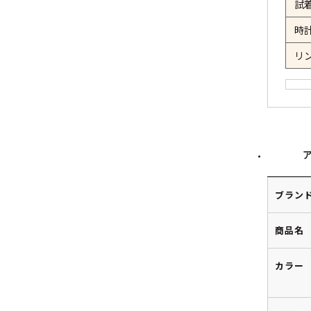
試
時
リ
ブラン
商品名
カラー