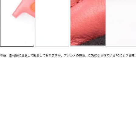
※色、素材感に注意して撮影しておりますが、デジカメの特性、ご覧になられているPCにより色味