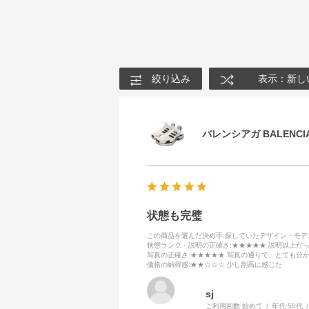
絞り込み
表示：新し
バレンシアガ BALENCIA
状態も完璧
この商品を選んだ決め手
:探していたデザイン・モ
状態ランク・説明の正確さ
:★★★★★ 説明以上だ
写真の正確さ
:★★★★★ 写真の通りで、とても分
価格の納得感
:★★☆☆☆ 少し割高に感じた
sj
ご利用回数:
始めて
年代:
50代