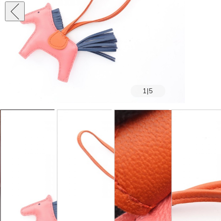
1
|
5
SOLD OUT