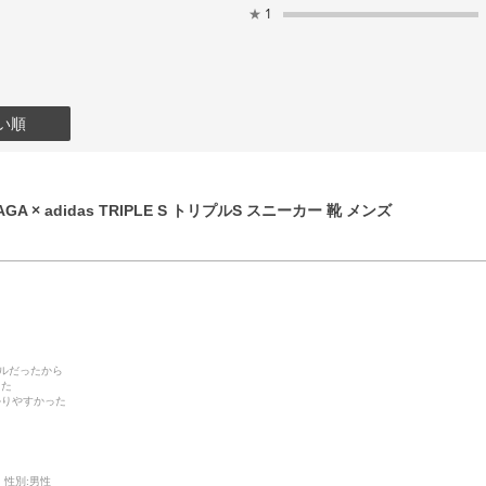
★
1
い順
GA × adidas TRIPLE S トリプルS スニーカー 靴 メンズ
デルだったから
った
かりやすかった
性別:
男性