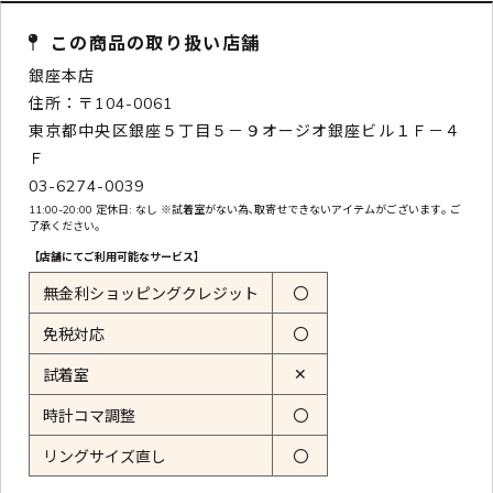
この商品の取り扱い店舗
銀座本店
住所：〒104-0061
東京都中央区銀座５丁目５－９オージオ銀座ビル１Ｆ－４
Ｆ
03-6274-0039
11:00-20:00 定休日: なし ※試着室がない為､取寄せできないアイテムがございます｡ ご
了承ください｡
【店舗にてご利用可能なサービス】
無金利ショッピングクレジット
〇
免税対応
〇
✕
試着室
時計コマ調整
〇
リングサイズ直し
〇