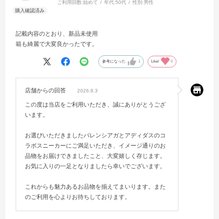
ご利用回数:
始めて
年代:
50代
性別:
男性
記載内容のとおり、新品未使用
箱も綺麗で大変良かったです。
参考になった
1
Like!
0
店舗からの回答
2026.8.3
この度は当店をご利用いただき、誠にありがとうござ
います。
お選びいただきましたバレンシアガとアディダスのコ
ラボスニーカーにご満足いただき、イメージ通りのお
品物をお届けできましたこと、大変嬉しく存じます。
お気に入りの一足となりましたら幸いでございます。
これからも魅力あるお品物を揃えてまいります。また
のご利用を心よりお待ちしております。