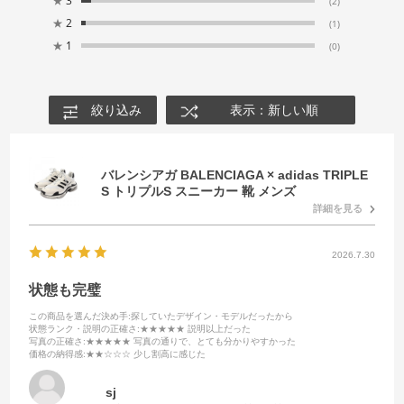
★
3
(2)
★
2
(1)
★
1
(0)
絞り込み
表示：新しい順
バレンシアガ BALENCIAGA × adidas TRIPLE
S トリプルS スニーカー 靴 メンズ
詳細を見る
2026.7.30
状態も完璧
この商品を選んだ決め手
:探していたデザイン・モデルだったから
状態ランク・説明の正確さ
:★★★★★ 説明以上だった
写真の正確さ
:★★★★★ 写真の通りで、とても分かりやすかった
価格の納得感
:★★☆☆☆ 少し割高に感じた
sj