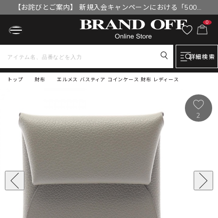
【お詫びとご案内】 新規入会キャンペーンにおける「500円
OFFクーポン」付与漏れと補填について
0
詳細検索
トップ
財布
エルメス バスティア コインケース 財布 レディース
2