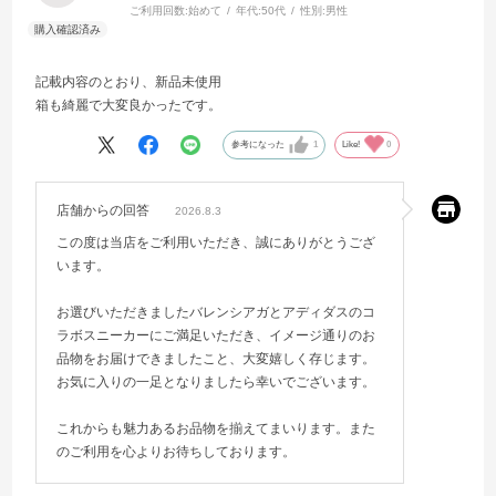
ご利用回数:
始めて
年代:
50代
性別:
男性
記載内容のとおり、新品未使用
箱も綺麗で大変良かったです。
参考になった
1
Like!
0
店舗からの回答
2026.8.3
この度は当店をご利用いただき、誠にありがとうござ
います。
お選びいただきましたバレンシアガとアディダスのコ
ラボスニーカーにご満足いただき、イメージ通りのお
品物をお届けできましたこと、大変嬉しく存じます。
お気に入りの一足となりましたら幸いでございます。
これからも魅力あるお品物を揃えてまいります。また
のご利用を心よりお待ちしております。