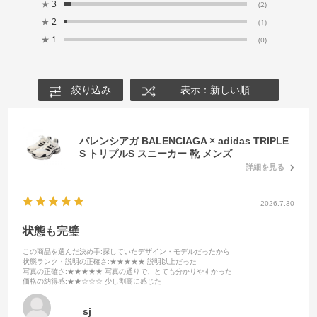
★
3
(2)
★
2
(1)
★
1
(0)
絞り込み
表示：新しい順
バレンシアガ BALENCIAGA × adidas TRIPLE
S トリプルS スニーカー 靴 メンズ
詳細を見る
2026.7.30
状態も完璧
この商品を選んだ決め手
:探していたデザイン・モデルだったから
状態ランク・説明の正確さ
:★★★★★ 説明以上だった
写真の正確さ
:★★★★★ 写真の通りで、とても分かりやすかった
価格の納得感
:★★☆☆☆ 少し割高に感じた
sj