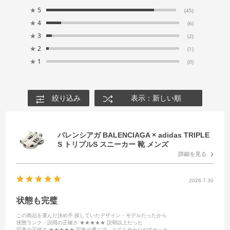
★
5
(45)
★
4
(6)
★
3
(2)
★
2
(1)
★
1
(0)
絞り込み
表示：新しい順
バレンシアガ BALENCIAGA × adidas TRIPLE
S トリプルS スニーカー 靴 メンズ
詳細を見る
2026.7.30
状態も完璧
この商品を選んだ決め手
:探していたデザイン・モデルだったから
状態ランク・説明の正確さ
:★★★★★ 説明以上だった
写真の正確さ
:★★★★★ 写真の通りで、とても分かりやすかった