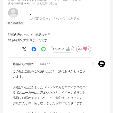
価格の納得感
:★★☆☆☆ 少し割高に感じた
sj
ご利用回数:
始めて
年代:
50代
性別:
男性
記載内容のとおり、新品未使用
箱も綺麗で大変良かったです。
参考になった
1
Like!
0
店舗からの回答
2026.8.3
この度は当店をご利用いただき、誠にありがとうござ
います。
お選びいただきましたバレンシアガとアディダスのコ
ラボスニーカーにご満足いただき、イメージ通りのお
品物をお届けできましたこと、大変嬉しく存じます。
お気に入りの一足となりましたら幸いでございます。