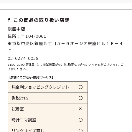
この商品の取り扱い店舗
銀座本店
住所：〒104-0061
東京都中央区銀座５丁目５－９オージオ銀座ビル１Ｆ－４
Ｆ
03-6274-0039
11:00-20:00 定休日: なし ※試着室がない為､取寄せできないアイテムがございます｡ ご
了承ください｡
【店舗にてご利用可能なサービス】
無金利ショッピングクレジット
〇
免税対応
〇
✕
試着室
時計コマ調整
〇
リングサイズ直し
〇