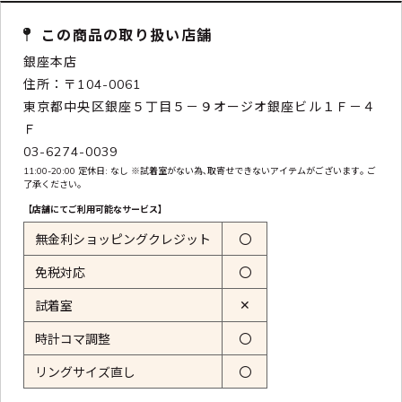
この商品の取り扱い店舗
銀座本店
住所：〒104-0061
東京都中央区銀座５丁目５－９オージオ銀座ビル１Ｆ－４
Ｆ
03-6274-0039
11:00-20:00 定休日: なし ※試着室がない為､取寄せできないアイテムがございます｡ ご
了承ください｡
【店舗にてご利用可能なサービス】
無金利ショッピングクレジット
〇
免税対応
〇
✕
試着室
時計コマ調整
〇
リングサイズ直し
〇