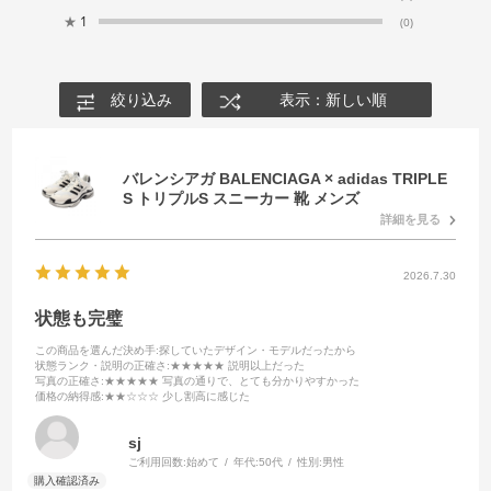
★
1
(0)
絞り込み
表示：新しい順
バレンシアガ BALENCIAGA × adidas TRIPLE
S トリプルS スニーカー 靴 メンズ
詳細を見る
2026.7.30
状態も完璧
この商品を選んだ決め手
:探していたデザイン・モデルだったから
状態ランク・説明の正確さ
:★★★★★ 説明以上だった
写真の正確さ
:★★★★★ 写真の通りで、とても分かりやすかった
価格の納得感
:★★☆☆☆ 少し割高に感じた
sj
ご利用回数:
始めて
年代:
50代
性別:
男性