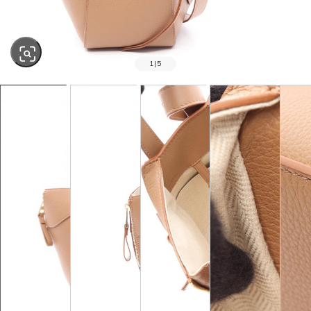
1
|
5
SOLD OUT