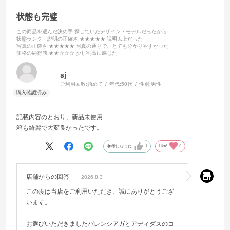
状態も完璧
この商品を選んだ決め手
:探していたデザイン・モデルだったから
状態ランク・説明の正確さ
:★★★★★ 説明以上だった
写真の正確さ
:★★★★★ 写真の通りで、とても分かりやすかった
価格の納得感
:★★☆☆☆ 少し割高に感じた
sj
ご利用回数:
始めて
年代:
50代
性別:
男性
記載内容のとおり、新品未使用
箱も綺麗で大変良かったです。
参考になった
1
Like!
0
店舗からの回答
2026.8.3
この度は当店をご利用いただき、誠にありがとうござ
います。
お選びいただきましたバレンシアガとアディダスのコ