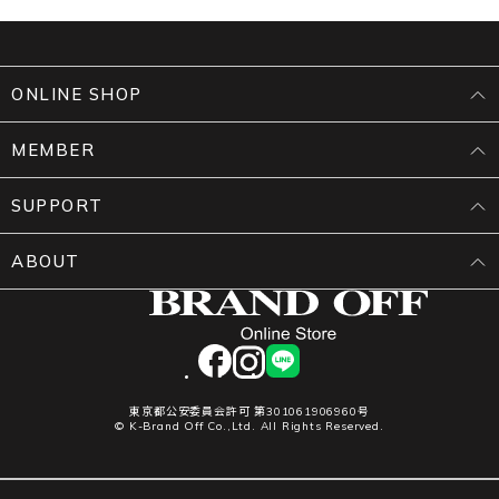
ONLINE SHOP
MEMBER
SUPPORT
ABOUT
facebook
instagram
LINE
東京都公安委員会許可 第301061906960号
© K-Brand Off Co.,Ltd. All Rights Reserved.