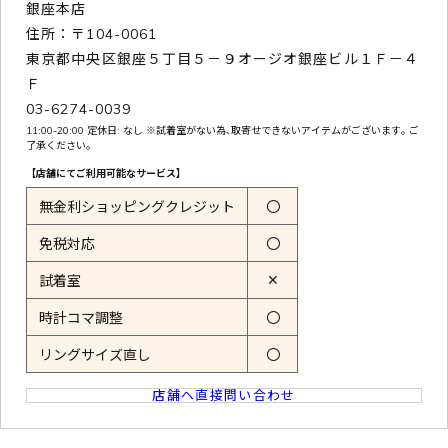
銀座本店
住所：〒104-0061
東京都中央区銀座５丁目５－９オージオ銀座ビル１Ｆ－４
Ｆ
03-6274-0039
11:00-20:00 定休日: なし ※試着室がない為､取寄せできないアイテムがございます｡ ご
了承ください｡
【店舗にてご利用可能なサービス】
無金利ショッピングクレジット
〇
免税対応
〇
✕
試着室
時計コマ調整
〇
リングサイズ直し
〇
店舗へ直接問い合わせ