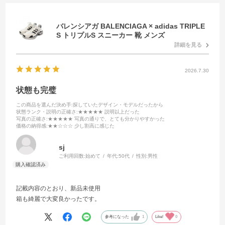
バレンシアガ BALENCIAGA × adidas TRIPLE
S トリプルS スニーカー 靴 メンズ
詳細を見る
2026.7.30
状態も完璧
この商品を選んだ決め手
:探していたデザイン・モデルだったから
状態ランク・説明の正確さ
:★★★★★ 説明以上だった
写真の正確さ
:★★★★★ 写真の通りで、とても分かりやすかった
価格の納得感
:★★☆☆☆ 少し割高に感じた
sj
ご利用回数:
始めて
年代:
50代
性別:
男性
記載内容のとおり、新品未使用
箱も綺麗で大変良かったです。
参考になった
1
Like!
0