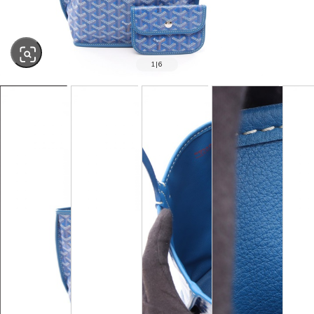
1
|
6
SOLD OUT