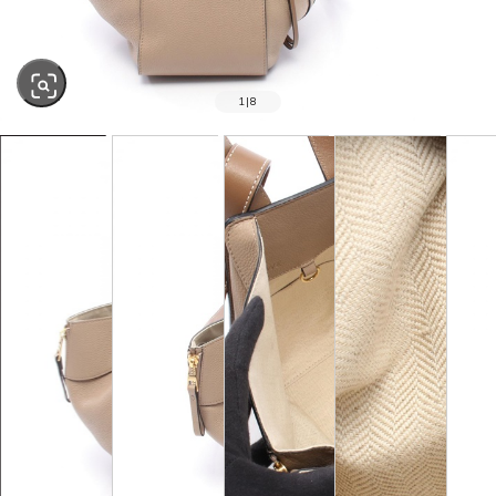
1
|
8
SOLD OUT