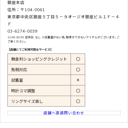
銀座本店
住所：〒104-0061
東京都中央区銀座５丁目５－９オージオ銀座ビル１Ｆ－４
Ｆ
03-6274-0039
11:00-20:00 定休日: なし ※試着室がない為､取寄せできないアイテムがございます｡ ご
了承ください｡
【店舗にてご利用可能なサービス】
無金利ショッピングクレジット
〇
免税対応
〇
✕
試着室
時計コマ調整
〇
リングサイズ直し
〇
店舗へ直接問い合わせ