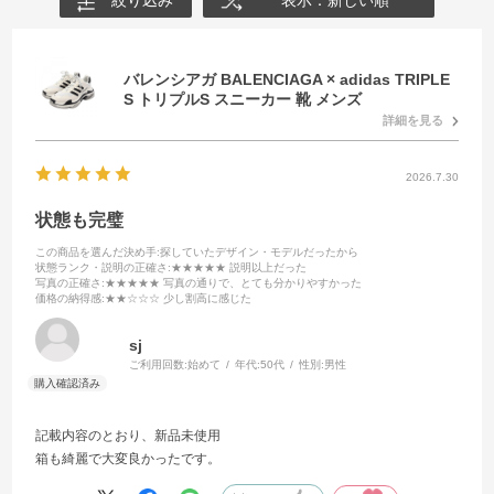
バレンシアガ BALENCIAGA × adidas TRIPLE
S トリプルS スニーカー 靴 メンズ
詳細を見る
2026.7.30
状態も完璧
この商品を選んだ決め手
:探していたデザイン・モデルだったから
状態ランク・説明の正確さ
:★★★★★ 説明以上だった
写真の正確さ
:★★★★★ 写真の通りで、とても分かりやすかった
価格の納得感
:★★☆☆☆ 少し割高に感じた
sj
ご利用回数:
始めて
年代:
50代
性別:
男性
記載内容のとおり、新品未使用
箱も綺麗で大変良かったです。