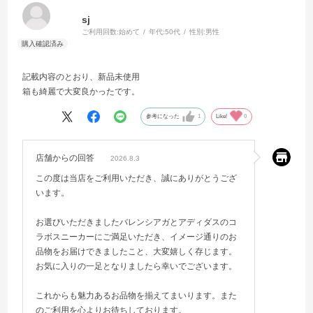
sj
ご利用回数:
始めて
年代:
50代
性別:
男性
記載内容のとおり、新品未使用
箱も綺麗で大変良かったです。
参考になった
1
Like!
0
店舗からの回答
2026.8.3
この度は当店をご利用いただき、誠にありがとうござ
います。
お選びいただきましたバレンシアガとアディダスのコ
ラボスニーカーにご満足いただき、イメージ通りのお
品物をお届けできましたこと、大変嬉しく存じます。
お気に入りの一足となりましたら幸いでございます。
これからも魅力あるお品物を揃えてまいります。また
のご利用を心よりお待ちしております。