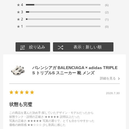
★
4
(6)
★
3
(2)
★
2
(1)
★
1
(0)
絞り込み
表示：新しい順
バレンシアガ BALENCIAGA × adidas TRIPLE
S トリプルS スニーカー 靴 メンズ
詳細を見る
2026.7.30
状態も完璧
この商品を選んだ決め手
:探していたデザイン・モデルだったから
状態ランク・説明の正確さ
:★★★★★ 説明以上だった
写真の正確さ
:★★★★★ 写真の通りで、とても分かりやすかった
価格の納得感
:★★☆☆☆ 少し割高に感じた