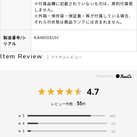
※付属品欄に記載されていないものは、原則付属致
しません。
※外箱・保存袋・保証書・等が付属している場合、
それらの状態は商品ランクには含まれません。
製造番号/シ
KAM006UH
リアル
Item Review
アイテムレビュー
4.7
55
レビュー件数：
件
★
5
(45)
★
4
(7)
★
3
(2)