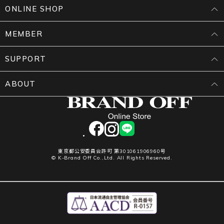
ONLINE SHOP
MEMBER
SUPPORT
ABOUT
facebook
instagram
LINE
東京都公安委員会許可 第301061906960号
© K-Brand Off Co.,Ltd. All Rights Reserved.