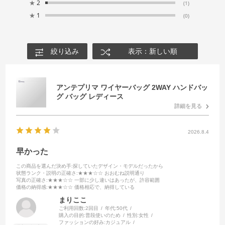
★
2
(1)
★
1
(0)
絞り込み
表示：新しい順
アンテプリマ ワイヤーバッグ 2WAY ハンドバッ
グ バッグ レディース
詳細を見る
2026.8.4
早かった
この商品を選んだ決め手
:探していたデザイン・モデルだったから
状態ランク・説明の正確さ
:★★★☆☆ おおむね説明通り
写真の正確さ
:★★★☆☆ 一部に少し違いはあったが、許容範囲
価格の納得感
:★★★☆☆ 価格相応で、納得している
まりここ
ご利用回数:
2回目
年代:
50代
購入の目的:
普段使いのため
性別:
女性
ファッションの好み:
カジュアル