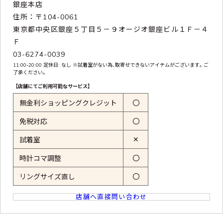
銀座本店
住所：〒104-0061
東京都中央区銀座５丁目５－９オージオ銀座ビル１Ｆ－４
Ｆ
03-6274-0039
11:00-20:00 定休日: なし ※試着室がない為､取寄せできないアイテムがございます｡ ご
了承ください｡
【店舗にてご利用可能なサービス】
無金利ショッピングクレジット
〇
免税対応
〇
✕
試着室
時計コマ調整
〇
リングサイズ直し
〇
店舗へ直接問い合わせ