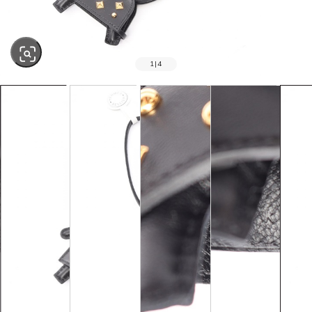
1
|
4
SOLD OUT