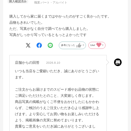
職業:
パート・アルバイト
購入してから家に届くまではやかったのがすごく良かったです。
品物もきれいでした。
ただ、写真がなく自分で調べてから購入しました。
写真がしっかり写っているともっとよかったです
参考になった
0
Like!
0
店舗からの回答
2026.8.10
いつも当店をご愛顧いただき、誠にありがとうござい
ます。
ご注文からお届けまでのスピード感やお品物の状態に
ご満足いただけたとのこと、大変嬉しく存じます。
商品写真の掲載がなくご不便をおかけしたにもかかわ
らず、ご検討のうえご注文いただき心より感謝申し上
げます。より安心してお買い物をお楽しみいただける
よう、掲載画像の充実に努めてまいります。
貴重なご意見をいただき誠にありがとうございまし