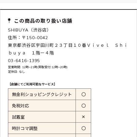
この商品の取り扱い店舗
SHIBUYA（渋谷店）
住所：〒150-0042
東京都渋谷区宇田川町２３丁目１０番Ｖｉｖｅｌ Ｓｈｉ
ｂｕｙａ １階ー４階
03-6416-1395
営業時間: 12時~21時(買取受付:12時~20時)
定休日: なし
【店舗にてご利用可能なサービス】
無金利ショッピングクレジット
〇
免税対応
〇
✕
試着室
時計コマ調整
〇