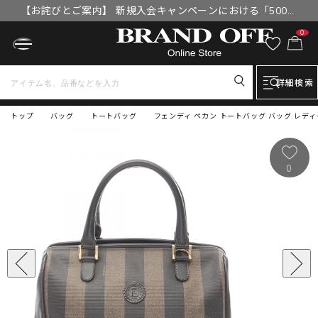
【お詫びとご案内】 新規入会キャンペーンにおける「500円
OFFクーポン」付与漏れと補填について
0
詳細検索
トップ
バッグ
トートバッグ
フェンディ ペカン トートバッグ バッグ レデ
0