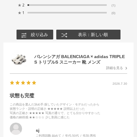
★
2
(1)
★
1
(0)
絞り込み
表示：新しい順
バレンシアガ BALENCIAGA × adidas TRIPLE
S トリプルS スニーカー 靴 メンズ
詳細を見る
2026.7.30
状態も完璧
この商品を選んだ決め手
:探していたデザイン・モデルだったから
状態ランク・説明の正確さ
:★★★★★ 説明以上だった
写真の正確さ
:★★★★★ 写真の通りで、とても分かりやすかった
価格の納得感
:★★☆☆☆ 少し割高に感じた
sj
ご利用回数:
始めて
年代:
50代
性別:
男性