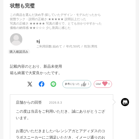
状態も完璧
この商品を選んだ決め手
:探していたデザイン・モデルだったから
状態ランク・説明の正確さ
:★★★★★ 説明以上だった
写真の正確さ
:★★★★★ 写真の通りで、とても分かりやすかった
価格の納得感
:★★☆☆☆ 少し割高に感じた
sj
ご利用回数:
始めて
年代:
50代
性別:
男性
記載内容のとおり、新品未使用
箱も綺麗で大変良かったです。
参考になった
1
Like!
0
店舗からの回答
2026.8.3
この度は当店をご利用いただき、誠にありがとうござ
います。
お選びいただきましたバレンシアガとアディダスのコ
ラボスニーカーにご満足いただき、イメージ通りのお