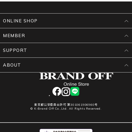
ONLINE SHOP
MEMBER
SUPPORT
ABOUT
facebook
instagram
LINE
東京都公安委員会許可 第301061906960号
© K-Brand Off Co.,Ltd. All Rights Reserved.