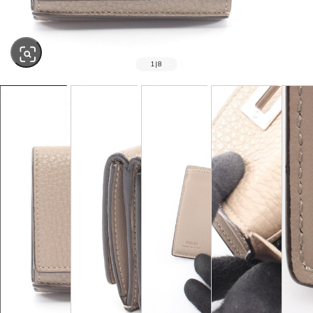
1
|
8
SOLD OUT