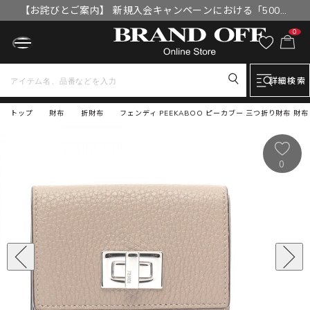
【お詫びとご案内】 新規入会キャンペーンにおける「500円
OFFクーポン」付与漏れと補填について
0
詳細検索
トップ
財布
折財布
フェンディ PEEKABOO ピーカブー 三つ折り財布 財布 
0