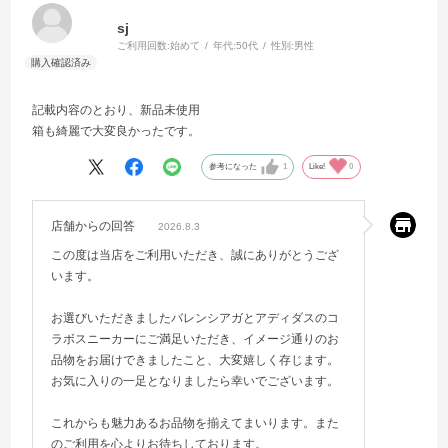
sj
ご利用回数:
始めて
年代:
50代
性別:
男性
記載内容のとおり、新品未使用
箱も綺麗で大変良かったです。
参考になった
1
Like!
0
店舗からの回答
2026.8.3
この度は当店をご利用いただき、誠にありがとうござ
います。
お選びいただきましたバレンシアガとアディダスのコ
ラボスニーカーにご満足いただき、イメージ通りのお
品物をお届けできましたこと、大変嬉しく存じます。
お気に入りの一足となりましたら幸いでございます。
これからも魅力あるお品物を揃えてまいります。また
のご利用を心よりお待ちしております。