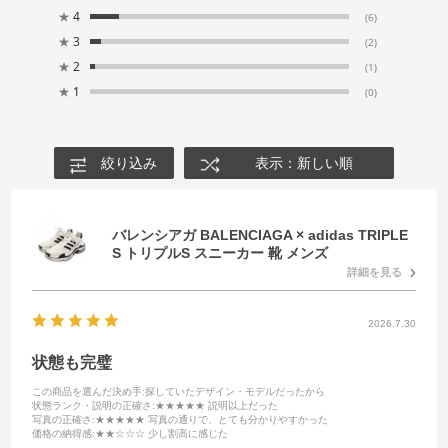
★
4
(6)
★
3
(2)
★
2
(1)
★
1
(0)
絞り込み
表示：新しい順
バレンシアガ BALENCIAGA × adidas TRIPLE
S トリプルS スニーカー 靴 メンズ
詳細を見る
2026.7.30
状態も完璧
この商品を選んだ決め手
:探していたデザイン・モデルだったから
状態ランク・説明の正確さ
:★★★★★ 説明以上だった
写真の正確さ
:★★★★★ 写真の通りで、とても分かりやすかった
価格の納得感
:★★☆☆☆ 少し割高に感じた