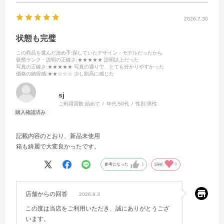
2026.7.30
状態も完璧
この商品を選んだ決め手
:探していたデザイン・モデルだったから
状態ランク・説明の正確さ
:★★★★★ 説明以上だった
写真の正確さ
:★★★★★ 写真の通りで、とても分かりやすかった
価格の納得感
:★★☆☆☆ 少し割高に感じた
sj
ご利用回数:
始めて
年代:
50代
性別:
男性
記載内容のとおり、新品未使用
箱も綺麗で大変良かったです。
参考になった
1
Like!
0
店舗からの回答
2026.8.3
この度は当店をご利用いただき、誠にありがとうござ
います。