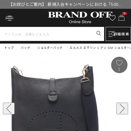
【お詫びとご案内】 新規入会キャンペーンにおける「500円
OFFクーポン」付与漏れと補填について
0
詳細検索
トップ
バッグ
ショルダーバッグ
エルメス エヴリン 1 アン GM ショルダ
1