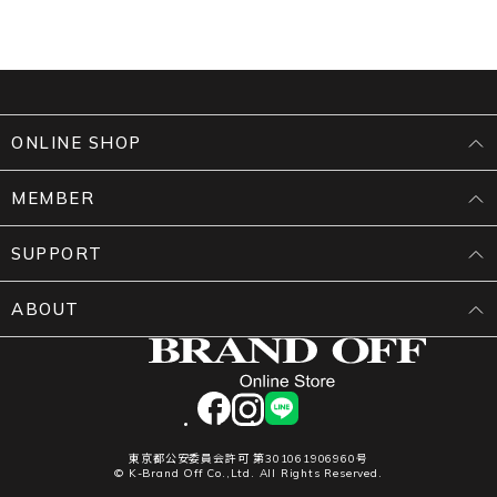
ONLINE SHOP
MEMBER
SUPPORT
ABOUT
facebook
instagram
LINE
東京都公安委員会許可 第301061906960号
© K-Brand Off Co.,Ltd. All Rights Reserved.