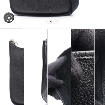
1
|
10
SOLD OUT