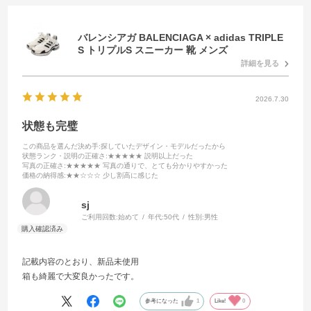
バレンシアガ BALENCIAGA × adidas TRIPLE
S トリプルS スニーカー 靴 メンズ
詳細を見る
2026.7.30
状態も完璧
この商品を選んだ決め手
:探していたデザイン・モデルだったから
状態ランク・説明の正確さ
:★★★★★ 説明以上だった
写真の正確さ
:★★★★★ 写真の通りで、とても分かりやすかった
価格の納得感
:★★☆☆☆ 少し割高に感じた
sj
ご利用回数:
始めて
年代:
50代
性別:
男性
記載内容のとおり、新品未使用
箱も綺麗で大変良かったです。
参考になった
1
Like!
0