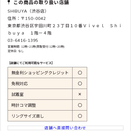
この商品の取り扱い店舗
SHIBUYA（渋谷店）
住所：〒150-0042
東京都渋谷区宇田川町２３丁目１０番Ｖｉｖｅｌ Ｓｈｉ
ｂｕｙａ １階ー４階
03-6416-1395
営業時間: 12時~21時(買取受付:12時~20時)
定休日: なし
【店舗にてご利用可能なサービス】
無金利ショッピングクレジット
〇
免税対応
〇
✕
試着室
時計コマ調整
〇
リングサイズ直し
〇
店舗へ直接問い合わせ