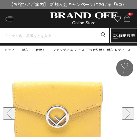
【お詫びとご案内】 新規入会キャンペーンにおける「500円
OFFクーポン」付与漏れと補填について
0
詳細検索
トップ
財布
折財布
フェンディ エフ イズ 三つ折り財布 財布 レディース
0