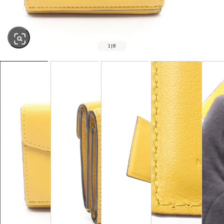
1
|
8
SOLD OUT