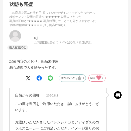
状態も完璧
この商品を選んだ決め手
:探していたデザイン・モデルだったから
状態ランク・説明の正確さ
:★★★★★ 説明以上だった
写真の正確さ
:★★★★★ 写真の通りで、とても分かりやすかった
価格の納得感
:★★☆☆☆ 少し割高に感じた
sj
ご利用回数:
始めて
年代:
50代
性別:
男性
記載内容のとおり、新品未使用
箱も綺麗で大変良かったです。
参考になった
1
Like!
0
店舗からの回答
2026.8.3
この度は当店をご利用いただき、誠にありがとうござ
います。
お選びいただきましたバレンシアガとアディダスのコ
ラボスニーカーにご満足いただき、イメージ通りのお