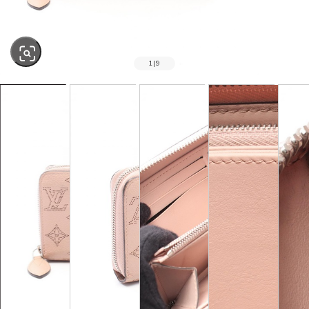
1
|
9
SOLD OUT