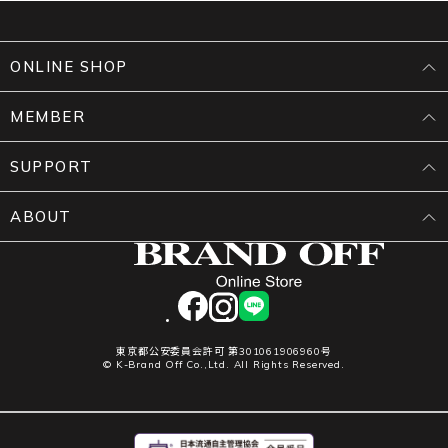
ONLINE SHOP
MEMBER
SUPPORT
ABOUT
facebook
instagram
LINE
東京都公安委員会許可 第301061906960号
© K-Brand Off Co.,Ltd. All Rights Reserved.