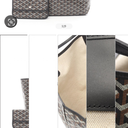
1
|
9
SOLD OUT