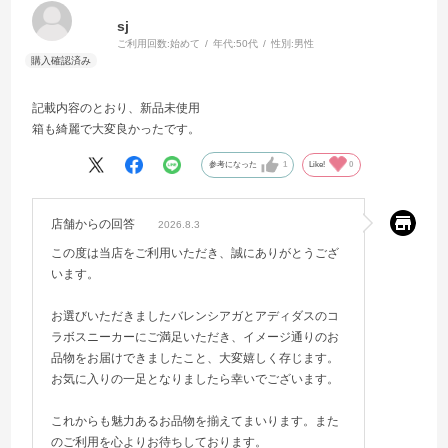
sj
ご利用回数:
始めて
年代:
50代
性別:
男性
記載内容のとおり、新品未使用
箱も綺麗で大変良かったです。
参考になった
1
Like!
0
店舗からの回答
2026.8.3
この度は当店をご利用いただき、誠にありがとうござ
います。
お選びいただきましたバレンシアガとアディダスのコ
ラボスニーカーにご満足いただき、イメージ通りのお
品物をお届けできましたこと、大変嬉しく存じます。
お気に入りの一足となりましたら幸いでございます。
これからも魅力あるお品物を揃えてまいります。また
のご利用を心よりお待ちしております。