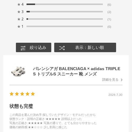
★
4
(6)
★
3
(2)
★
2
(1)
★
1
(0)
絞り込み
表示：新しい順
バレンシアガ BALENCIAGA × adidas TRIPLE
S トリプルS スニーカー 靴 メンズ
詳細を見る
2026.7.30
状態も完璧
この商品を選んだ決め手
:探していたデザイン・モデルだったから
状態ランク・説明の正確さ
:★★★★★ 説明以上だった
写真の正確さ
:★★★★★ 写真の通りで、とても分かりやすかった
価格の納得感
:★★☆☆☆ 少し割高に感じた