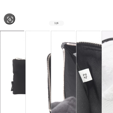
1
|
6
SOLD OUT