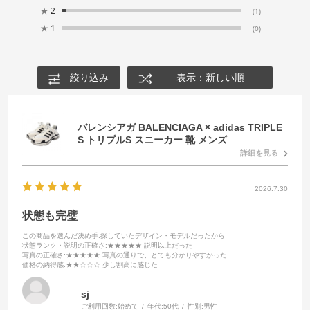
★
2
(1)
★
1
(0)
絞り込み
表示：新しい順
バレンシアガ BALENCIAGA × adidas TRIPLE
S トリプルS スニーカー 靴 メンズ
詳細を見る
2026.7.30
状態も完璧
この商品を選んだ決め手
:探していたデザイン・モデルだったから
状態ランク・説明の正確さ
:★★★★★ 説明以上だった
写真の正確さ
:★★★★★ 写真の通りで、とても分かりやすかった
価格の納得感
:★★☆☆☆ 少し割高に感じた
sj
ご利用回数:
始めて
年代:
50代
性別:
男性