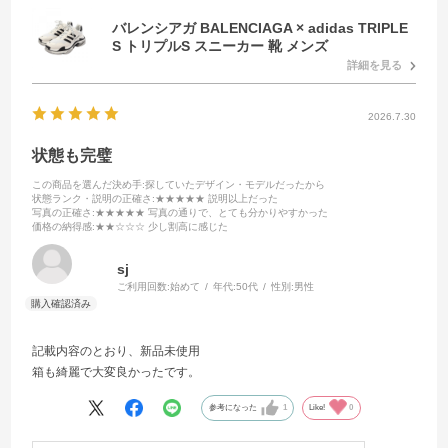
バレンシアガ BALENCIAGA × adidas TRIPLE
S トリプルS スニーカー 靴 メンズ
詳細を見る
2026.7.30
状態も完璧
この商品を選んだ決め手
:探していたデザイン・モデルだったから
状態ランク・説明の正確さ
:★★★★★ 説明以上だった
写真の正確さ
:★★★★★ 写真の通りで、とても分かりやすかった
価格の納得感
:★★☆☆☆ 少し割高に感じた
sj
ご利用回数:
始めて
年代:
50代
性別:
男性
記載内容のとおり、新品未使用
箱も綺麗で大変良かったです。
参考になった
1
Like!
0