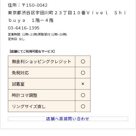
住所：〒150-0042
東京都渋谷区宇田川町２３丁目１０番Ｖｉｖｅｌ Ｓｈｉ
ｂｕｙａ １階ー４階
03-6416-1395
営業時間: 12時~21時(買取受付:12時~20時)
定休日: なし
【店舗にてご利用可能なサービス】
無金利ショッピングクレジット
〇
免税対応
〇
✕
試着室
時計コマ調整
〇
リングサイズ直し
〇
店舗へ直接問い合わせ