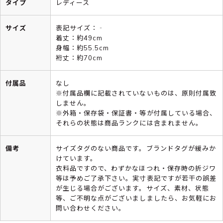
タイプ
レディース
サイズ
表記サイズ：‐
着丈：約49cm
身幅：約55.5cm
裄丈：約70cm
付属品
なし
※付属品欄に記載されていないものは、原則付属致
しません。
※外箱・保存袋・保証書・等が付属している場合、
それらの状態は商品ランクには含まれません。
備考
サイズタグのない商品です。ブランドタグが緩みか
けています。
衣料品ですので、わずかなほつれ・保存時の折ジワ
等は予めご了承下さい。実寸表記ですが若干の誤差
が生じる場合がございます。サイズ、素材、状態
等、ご不明な点がございましましたら、お気軽にお
問い合わせください。