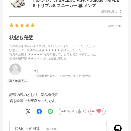
バレンシアガ BALENCIAGA × adidas TRIPLE
S トリプルS スニーカー 靴 メンズ
詳細を見る
2026.7.30
状態も完璧
この商品を選んだ決め手
:探していたデザイン・モデルだったから
状態ランク・説明の正確さ
:★★★★★ 説明以上だった
写真の正確さ
:★★★★★ 写真の通りで、とても分かりやすかった
価格の納得感
:★★☆☆☆ 少し割高に感じた
sj
ご利用回数:
始めて
年代:
50代
性別:
男性
記載内容のとおり、新品未使用
箱も綺麗で大変良かったです。
参考になった
1
Like!
0
店舗からの回答
2026.8.3