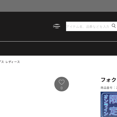
プス レディース
フォク
商品番号：21
0