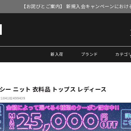
【お詫びとご案内】 新規入会キャンペーンにおける
新入荷
ブランド
カテゴ
シー ニット 衣料品 トップス レディース
04102499439