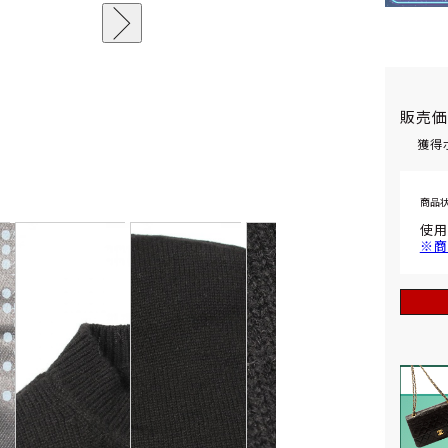
販売
獲得
商品
使用
※商