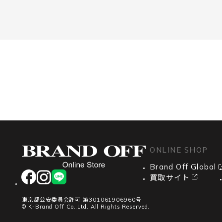
ONLINE SHOP
Brand Off Global
facebook
instagram
LINE
買取サイト
東京都公安委員会許可 第301061906960号
© K-Brand Off Co.,Ltd. All Rights Reserved.