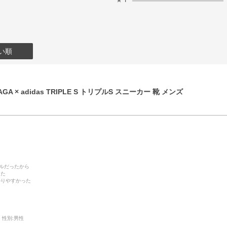
い順
GA × adidas TRIPLE S トリプルS スニーカー 靴 メンズ
デルだったから
った
かりやすかった
性別:
男性