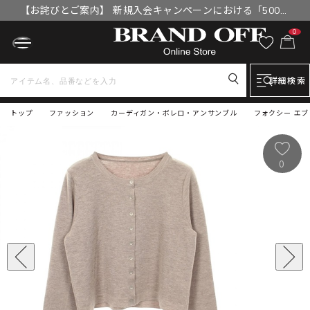
【お詫びとご案内】 新規入会キャンペーンにおける「500円
OFFクーポン」付与漏れと補填について
0
詳細検索
トップ
ファッション
カーディガン・ボレロ・アンサンブル
フォクシー エブ
0