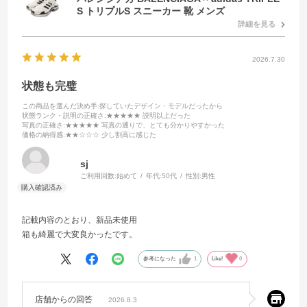
S トリプルS スニーカー 靴 メンズ
詳細を見る
2026.7.30
状態も完璧
この商品を選んだ決め手
:探していたデザイン・モデルだったから
状態ランク・説明の正確さ
:★★★★★ 説明以上だった
写真の正確さ
:★★★★★ 写真の通りで、とても分かりやすかった
価格の納得感
:★★☆☆☆ 少し割高に感じた
sj
ご利用回数:
始めて
年代:
50代
性別:
男性
記載内容のとおり、新品未使用
箱も綺麗で大変良かったです。
参考になった
1
Like!
0
店舗からの回答
2026.8.3