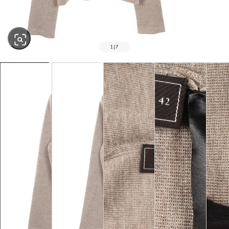
1
|
7
SOLD OUT