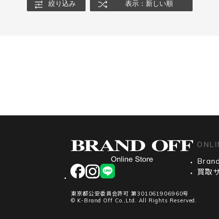
絞り込み
表示：新しい順
ONLI
Brand
facebook
instagram
LINE
買取
東京都公安委員会許可 第301061906960号
© K-Brand Off Co.,Ltd. All Rights Reserved.