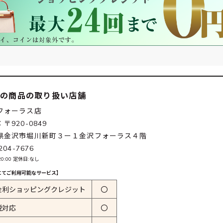
この商品の取り扱い店舗
フォーラス店
〒920-0849
県金沢市堀川新町３ー１金沢フォーラス４階
204-7676
~20:00 定休日:なし
にてご利用可能なサービス】
金利ショッピングクレジット
〇
税対応
〇