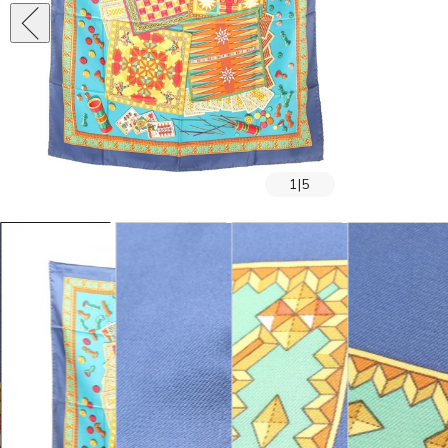
1
|
5
SOLD OUT