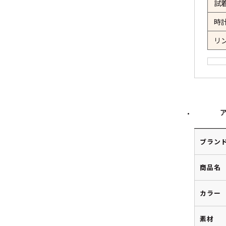
試
時
リ
ブラン
商品名
カラー
素材