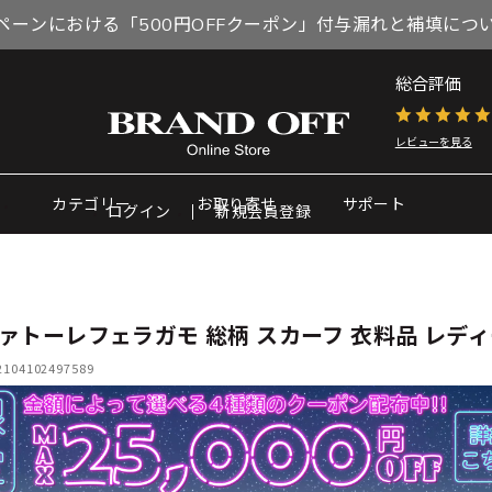
ペーンにおける「500円OFFクーポン」付与漏れと補填につ
総合評価
レビューを見る
カテゴリー
お取り寄せ
サポート
ログイン
新規会員登録
ァトーレフェラガモ 総柄 スカーフ 衣料品 レデ
04102497589