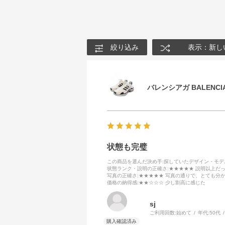
絞り込み
表示：新し
バレンシアガ BALENCIA
状態も完璧
この商品を選んだ決め手
:探していたデザイン・モ
状態ランク・説明の正確さ
:★★★★★ 説明以上だ
写真の正確さ
:★★★★★ 写真の通りで、とても分
価格の納得感
:★★☆☆☆ 少し割高に感じた
sj
ご利用回数:
始めて
年代:
50代