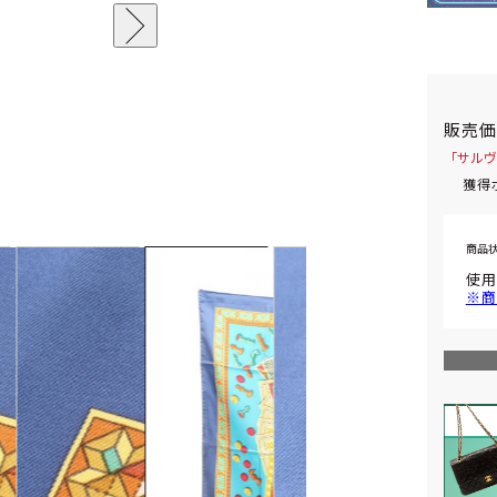
販売
「サルヴ
獲得
商品
使用
※商