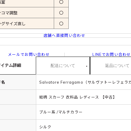
着室
〇
計コマ調整
〇
ングサイズ直し
〇
店舗へ直接問い合わせ
メールでお問い合わせ
LINEでお問い合わせ
アイテム詳細
配送について
返品について
ド名
Salvatore Ferragamo（サルヴァトーレフェ
総柄 スカーフ 衣料品 レディース 【中古】
ブルー系 /マルチカラー
シルク