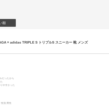
い順
GA × adidas TRIPLE S トリプルS スニーカー 靴 メンズ
デルだったから
った
かりやすかった
性別:
男性