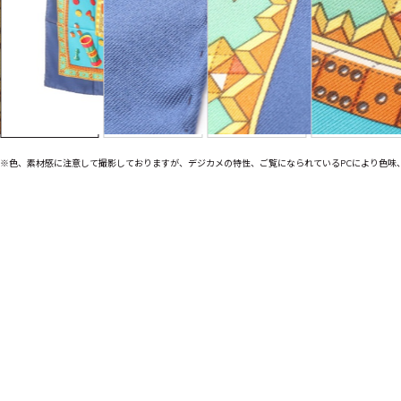
※色、素材感に注意して撮影しておりますが、デジカメの特性、ご覧になられているPCにより色味