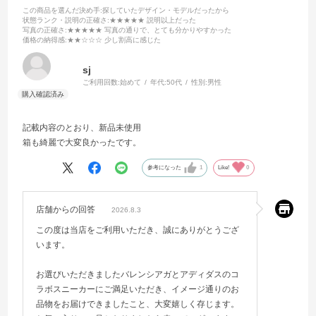
この商品を選んだ決め手
:探していたデザイン・モデルだったから
状態ランク・説明の正確さ
:★★★★★ 説明以上だった
写真の正確さ
:★★★★★ 写真の通りで、とても分かりやすかった
価格の納得感
:★★☆☆☆ 少し割高に感じた
sj
ご利用回数:
始めて
年代:
50代
性別:
男性
記載内容のとおり、新品未使用
箱も綺麗で大変良かったです。
参考になった
1
Like!
0
店舗からの回答
2026.8.3
この度は当店をご利用いただき、誠にありがとうござ
います。
お選びいただきましたバレンシアガとアディダスのコ
ラボスニーカーにご満足いただき、イメージ通りのお
品物をお届けできましたこと、大変嬉しく存じます。