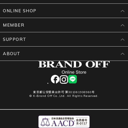
ONLINE SHOP
MEMBER
SUPPORT
ABOUT
facebook
instagram
LINE
東京都公安委員会許可 第301061906960号
© K-Brand Off Co.,Ltd. All Rights Reserved.