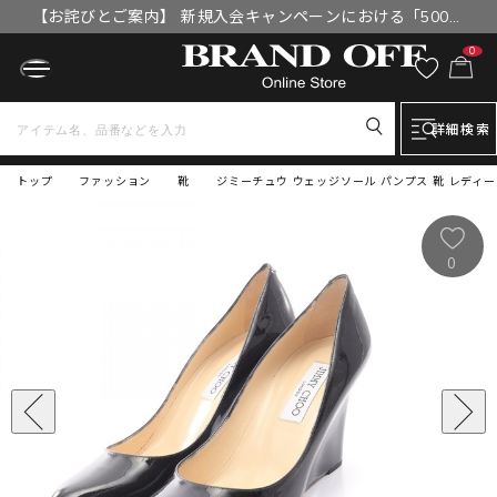
【お詫びとご案内】 新規入会キャンペーンにおける「500円
OFFクーポン」付与漏れと補填について
0
詳細検索
トップ
ファッション
靴
ジミーチュウ ウェッジソール パンプス 靴 レディー
0