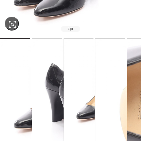
1
|
8
SOLD OUT