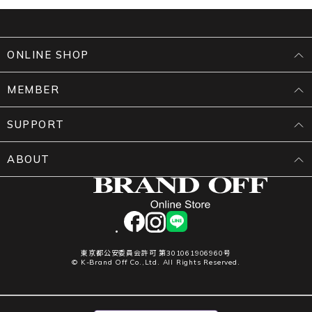
ONLINE SHOP
MEMBER
SUPPORT
ABOUT
facebook
instagram
LINE
東京都公安委員会許可 第301061906960号
© K-Brand Off Co.,Ltd. All Rights Reserved.