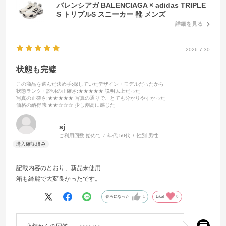
バレンシアガ BALENCIAGA × adidas TRIPLE
S トリプルS スニーカー 靴 メンズ
詳細を見る
2026.7.30
状態も完璧
この商品を選んだ決め手
:探していたデザイン・モデルだったから
状態ランク・説明の正確さ
:★★★★★ 説明以上だった
写真の正確さ
:★★★★★ 写真の通りで、とても分かりやすかった
価格の納得感
:★★☆☆☆ 少し割高に感じた
sj
ご利用回数:
始めて
年代:
50代
性別:
男性
記載内容のとおり、新品未使用
箱も綺麗で大変良かったです。
参考になった
1
Like!
0