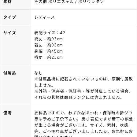
素材
その他 ポリエステル / ポリウレタン
タイプ
レディース
サイズ
表記サイズ：42
総丈：約93cm
着丈：約93cm
身幅：約45cm
裄丈：約23cm
付属品
なし
※付属品欄に記載されていないものは、原則付属致
しません。
※外箱・保存袋・保証書・等が付属している場合、
それらの状態は商品ランクには含まれません。
備考
衣料品ですので、わずかなほつれ・保存時の折ジワ
等は予めご了承下さい。実寸表記ですが若干の誤差
が生じる場合がございます。サイズ、素材、状態
等、ご不明な点がございましましたら、お気軽にお