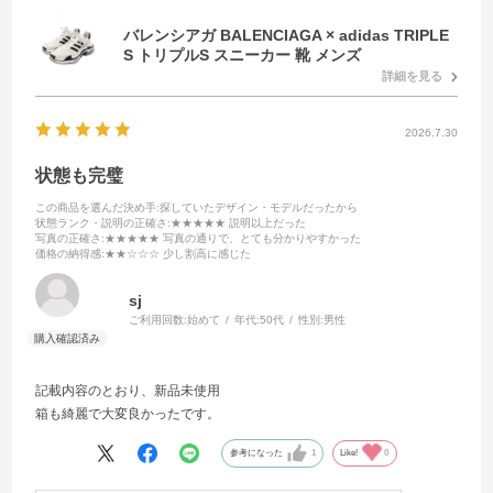
バレンシアガ BALENCIAGA × adidas TRIPLE
S トリプルS スニーカー 靴 メンズ
詳細を見る
2026.7.30
状態も完璧
この商品を選んだ決め手
:探していたデザイン・モデルだったから
状態ランク・説明の正確さ
:★★★★★ 説明以上だった
写真の正確さ
:★★★★★ 写真の通りで、とても分かりやすかった
価格の納得感
:★★☆☆☆ 少し割高に感じた
sj
ご利用回数:
始めて
年代:
50代
性別:
男性
記載内容のとおり、新品未使用
箱も綺麗で大変良かったです。
参考になった
1
Like!
0