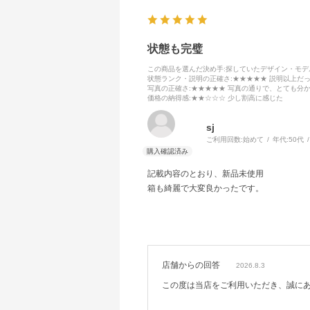
状態も完璧
この商品を選んだ決め手
:探していたデザイン・モ
状態ランク・説明の正確さ
:★★★★★ 説明以上だ
写真の正確さ
:★★★★★ 写真の通りで、とても分
価格の納得感
:★★☆☆☆ 少し割高に感じた
sj
ご利用回数:
始めて
年代:
50代
記載内容のとおり、新品未使用
箱も綺麗で大変良かったです。
店舗からの回答
2026.8.3
この度は当店をご利用いただき、誠に