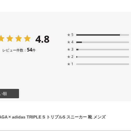
4.8
★
5
★
4
54
★
3
レビュー件数：
件
★
2
★
1
い順
GA × adidas TRIPLE S トリプルS スニーカー 靴 メンズ