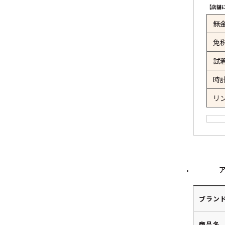
【店舗
無
免
試
時
リ
ブラン
商品名