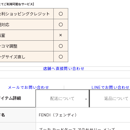
にてご利用可能なサービス】
金利ショッピングクレジット
〇
税対応
〇
✕
着室
計コマ調整
〇
ングサイズ直し
〇
店舗へ直接問い合わせ
メールでお問い合わせ
LINEでお問い合わせ
アイテム詳細
配送について
返品について
ド名
FENDI（フェンディ）
ズッカ カードケース アクセサリー メンズ