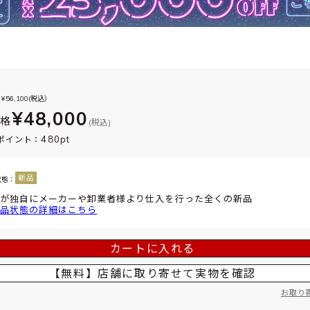
¥
56,100
(税込）
¥48,000
価格
(税込)
480pt
ポイント：
状態：
が独自にメーカーや卸業者様より仕入を行った全くの新品
品状態の詳細はこちら
カートに入れる
【無料】店舗に取り寄せて
実物を確認
お取り