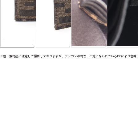
※色、素材感に注意して撮影しておりますが、デジカメの特性、ご覧になられているPCにより色味