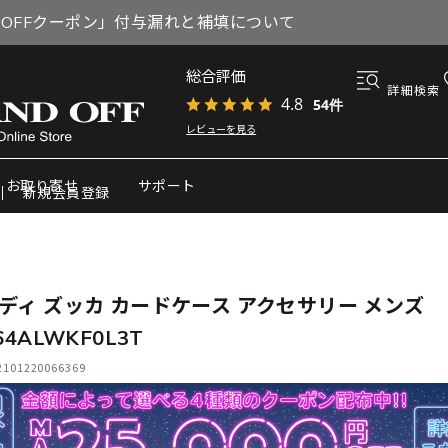
円OFFクーポン」付与漏れと補填について
総合評価
詳細検索
4.8
54件
レビューを見る
お取り寄せ
サポート
新規会員登録
ディ ズッカ カードケース アクセサリー メンズ
64ALWKF0L3T
01220066369