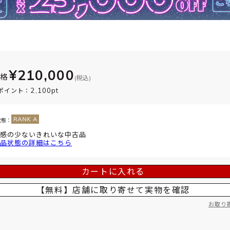
¥210,000
価格
(税込)
2,100pt
ポイント：
状態：
感の少ないきれいな中古品
品状態の詳細はこちら
カートに入れる
【無料】店舗に取り寄せて
実物を確認
お取り