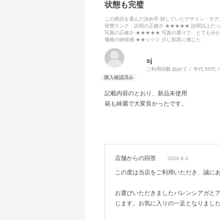
状態も完璧
この商品を選んだ決め手
:探していたデザイン・モ
状態ランク・説明の正確さ
:★★★★★ 説明以上だ
写真の正確さ
:★★★★★ 写真の通りで、とても分
価格の納得感
:★★☆☆☆ 少し割高に感じた
sj
ご利用回数:
始めて
年代:
50代
記載内容のとおり、新品未使用
箱も綺麗で大変良かったです。
店舗からの回答
2026.8.3
この度は当店をご利用いただき、誠に
お選びいただきましたバレンシアガと
じます。お気に入りの一足となりまし