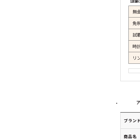
【店舗
無
免
試
時
リ
ブラン
商品名