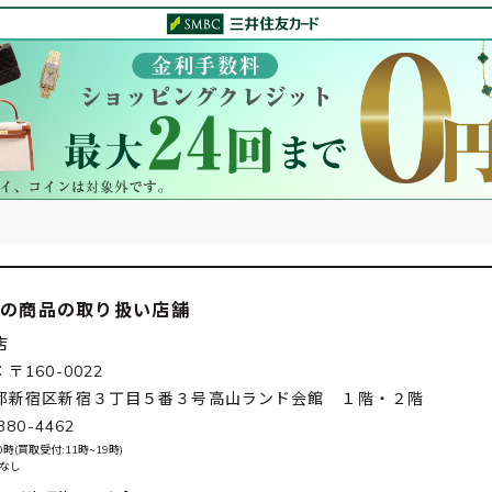
この商品の取り扱い店舗
店
〒160-0022
都新宿区新宿３丁目５番３号高山ランド会館 １階・２階
380-4462
0時(買取受付:11時~19時)
 なし