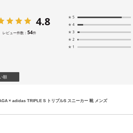
4.8
★
5
★
4
54
★
3
レビュー件数：
件
★
2
★
1
い順
GA × adidas TRIPLE S トリプルS スニーカー 靴 メンズ