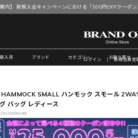
案内】 新規入会キャンペーンにおける「500円OFFクーポ
新入荷
ブランド
カテゴリー
お取り寄せ
ログイン
新規会員登
HAMMOCK SMALL ハンモック スモール 2WA
グ バッグ レディース
01220043148