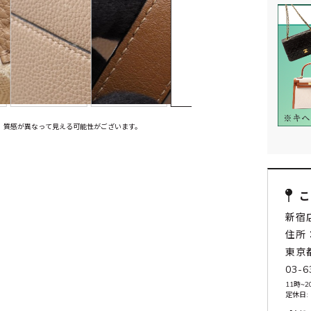
、質感が異なって見える可能性がございます。
新宿
住所：
東京
03-6
11時~2
定休日: