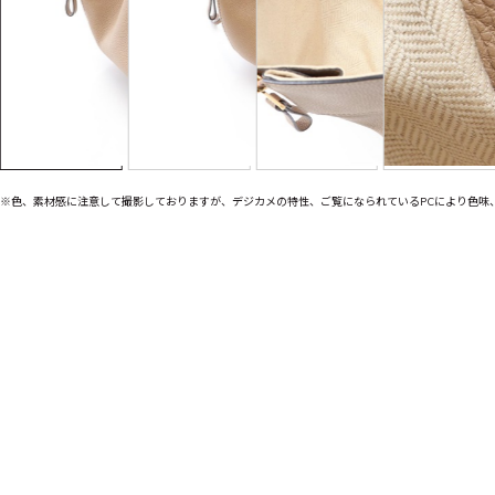
※色、素材感に注意して撮影しておりますが、デジカメの特性、ご覧になられているPCにより色味