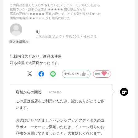
この商品を選んだ決め手
:探していたデザイン・モデルだったから
状態ランク・説明の正確さ
:★★★★★ 説明以上だった
写真の正確さ
:★★★★★ 写真の通りで、とても分かりやすかった
価格の納得感
:★★☆☆☆ 少し割高に感じた
sj
ご利用回数:
始めて
年代:
50代
性別:
男性
記載内容のとおり、新品未使用
箱も綺麗で大変良かったです。
参考になった
1
Like!
0
店舗からの回答
2026.8.3
この度は当店をご利用いただき、誠にありがとうござ
います。
お選びいただきましたバレンシアガとアディダスのコ
ラボスニーカーにご満足いただき、イメージ通りのお
品物をお届けできましたこと、大変嬉しく存じます。