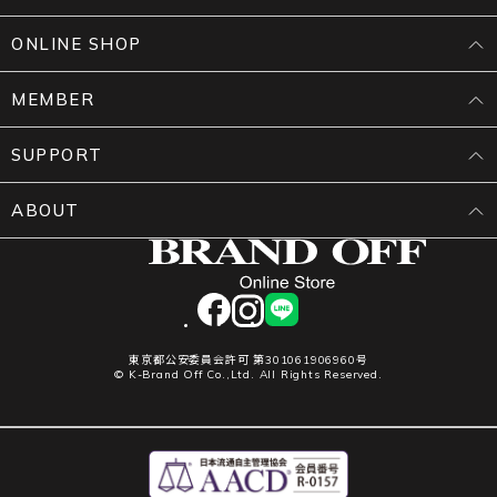
ONLINE SHOP
MEMBER
SUPPORT
ABOUT
facebook
instagram
LINE
東京都公安委員会許可 第301061906960号
© K-Brand Off Co.,Ltd. All Rights Reserved.