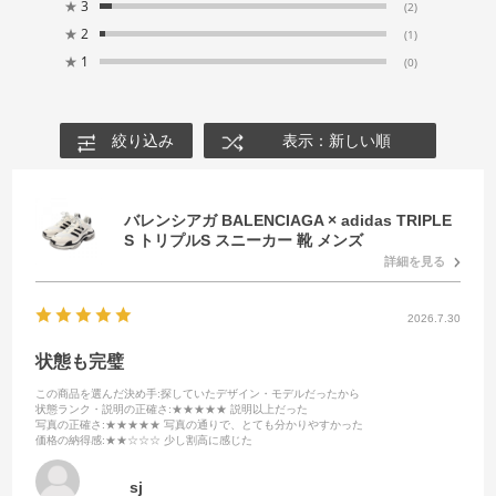
★
3
(2)
★
2
(1)
★
1
(0)
絞り込み
表示：新しい順
バレンシアガ BALENCIAGA × adidas TRIPLE
S トリプルS スニーカー 靴 メンズ
詳細を見る
2026.7.30
状態も完璧
この商品を選んだ決め手
:探していたデザイン・モデルだったから
状態ランク・説明の正確さ
:★★★★★ 説明以上だった
写真の正確さ
:★★★★★ 写真の通りで、とても分かりやすかった
価格の納得感
:★★☆☆☆ 少し割高に感じた
sj