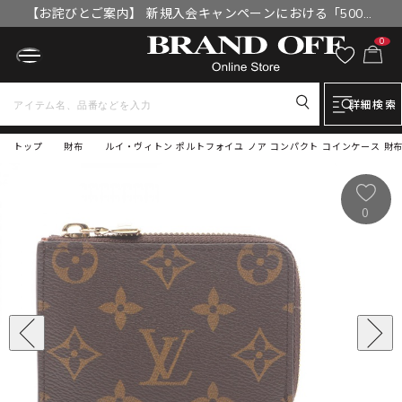
【お詫びとご案内】 新規入会キャンペーンにおける「500円
OFFクーポン」付与漏れと補填について
0
詳細検索
トップ
財布
ルイ・ヴィトン ポルトフォイユ ノア コンパクト コインケース 財布 
0