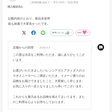
ご利用回数:
始めて
年代:
50代
性別:
男性
記載内容のとおり、新品未使用
箱も綺麗で大変良かったです。
参考になった
1
Like!
0
店舗からの回答
2026.8.3
この度は当店をご利用いただき、誠にありがとうござ
います。
お選びいただきましたバレンシアガとアディダスのコ
ラボスニーカーにご満足いただき、イメージ通りのお
品物をお届けできましたこと、大変嬉しく存じます。
お気に入りの一足となりましたら幸いでございます。
これからも魅力あるお品物を揃えてまいります。また
のご利用を心よりお待ちしております。