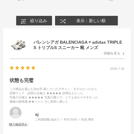
絞り込み
表示：新しい順
バレンシアガ BALENCIAGA × adidas TRIPLE
S トリプルS スニーカー 靴 メンズ
詳細を見る
2026.7.30
状態も完璧
この商品を選んだ決め手
:探していたデザイン・モデルだったから
状態ランク・説明の正確さ
:★★★★★ 説明以上だった
写真の正確さ
:★★★★★ 写真の通りで、とても分かりやすかった
価格の納得感
:★★☆☆☆ 少し割高に感じた
sj
ご利用回数:
始めて
年代:
50代
性別:
男性