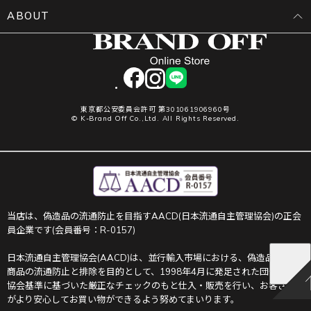
ABOUT
facebook
instagram
LINE
東京都公安委員会許可 第301061906960号
© K-Brand Off Co.,Ltd. All Rights Reserved.
当店は、偽造品の流通防止を目指すAACD(日本流通自主管理協会)の正会
員企業です(会員番号：R-0157)
日本流通自主管理協会(AACD)は、並行輸入市場における、偽造品や不正
商品の流通防止と排除を目的として、1998年4月に発足された団体です。
協会基準に基づいた厳正なチェックのもと仕入・販売を行い、お客さま
がより安心してお買い物ができるよう努めてまいります。