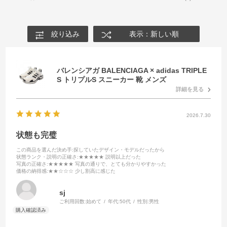
絞り込み
表示：新しい順
バレンシアガ BALENCIAGA × adidas TRIPLE
S トリプルS スニーカー 靴 メンズ
詳細を見る
2026.7.30
状態も完璧
この商品を選んだ決め手
:探していたデザイン・モデルだったから
状態ランク・説明の正確さ
:★★★★★ 説明以上だった
写真の正確さ
:★★★★★ 写真の通りで、とても分かりやすかった
価格の納得感
:★★☆☆☆ 少し割高に感じた
sj
ご利用回数:
始めて
年代:
50代
性別:
男性