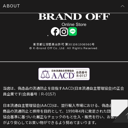
ABOUT
facebook
instagram
LINE
東京都公安委員会許可 第301061906960号
© K-Brand Off Co.,Ltd. All Rights Reserved.
当店は、偽造品の流通防止を目指すAACD(日本流通自主管理協会)の正会
員企業です(会員番号：R-0157)
日本流通自主管理協会(AACD)は、並行輸入市場における、偽造品や不正
商品の流通防止と排除を目的として、1998年4月に発足された団体です。
協会基準に基づいた厳正なチェックのもと仕入・販売を行い、お客さま
がより安心してお買い物ができるよう努めてまいります。