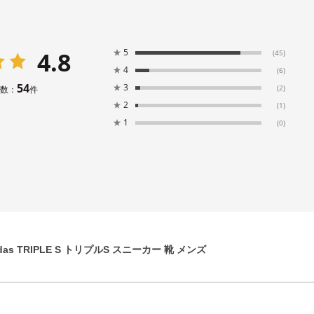
4.8
★
5
(45)
★
4
(6)
54
★
3
(2)
件数：
件
★
2
(1)
★
1
(0)
idas TRIPLE S トリプルS スニーカー 靴 メンズ