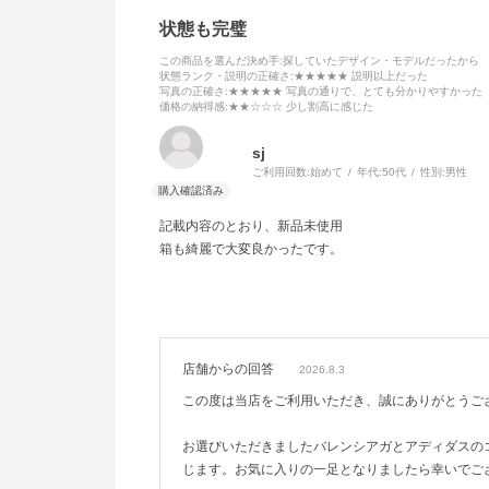
状態も完璧
この商品を選んだ決め手
:探していたデザイン・モデルだったから
状態ランク・説明の正確さ
:★★★★★ 説明以上だった
写真の正確さ
:★★★★★ 写真の通りで、とても分かりやすかった
価格の納得感
:★★☆☆☆ 少し割高に感じた
sj
ご利用回数:
始めて
年代:
50代
性別:
男性
記載内容のとおり、新品未使用
箱も綺麗で大変良かったです。
店舗からの回答
2026.8.3
この度は当店をご利用いただき、誠にありがとうご
お選びいただきましたバレンシアガとアディダスの
じます。お気に入りの一足となりましたら幸いでご