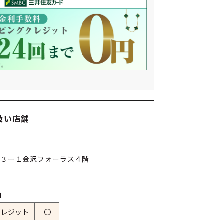
扱い店舗
町３ー１金沢フォーラス４階
】
クレジット
〇