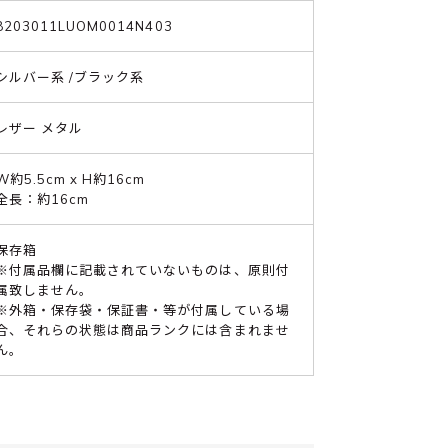
8203011LUOM0014N403
シルバー系 /ブラック系
レザー メタル
W約5.5cm x H約16cm
全長：約16cm
保存箱
※付属品欄に記載されていないものは、原則付
属致しません。
※外箱・保存袋・保証書・等が付属している場
合、それらの状態は商品ランクには含まれませ
ん。