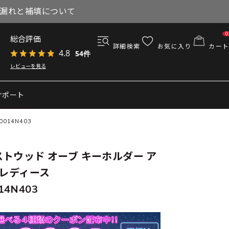
与漏れと補填について
0
総合評価
詳細検索
お気に入り
カート
4.8
54件
レビューを見る
サポート
014N403
トウッド オーブ キーホルダー ア
 レディース
14N403