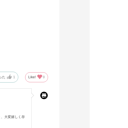
った
1
Like!
0
と、大変嬉しく存