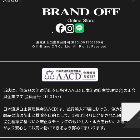
ABOUT
facebook
instagram
LINE
東京都公安委員会許可 第301061906960号
© K-Brand Off Co.,Ltd. All Rights Reserved.
当店は、偽造品の流通防止を目指すAACD(日本流通自主管理協会)の正会
員企業です(会員番号：R-0157)
日本流通自主管理協会(AACD)は、並行輸入市場における、偽造品や不正
商品の流通防止と排除を目的として、1998年4月に発足された団体です。
協会基準に基づいた厳正なチェックのもと仕入・販売を行い、お客さま
がより安心してお買い物ができるよう努めてまいります。