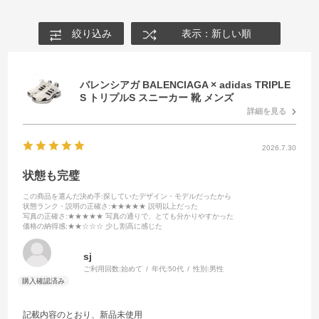
絞り込み
表示：新しい順
バレンシアガ BALENCIAGA × adidas TRIPLE
S トリプルS スニーカー 靴 メンズ
詳細を見る
2026.7.30
状態も完璧
この商品を選んだ決め手
:探していたデザイン・モデルだったから
状態ランク・説明の正確さ
:★★★★★ 説明以上だった
写真の正確さ
:★★★★★ 写真の通りで、とても分かりやすかった
価格の納得感
:★★☆☆☆ 少し割高に感じた
sj
ご利用回数:
始めて
年代:
50代
性別:
男性
記載内容のとおり、新品未使用