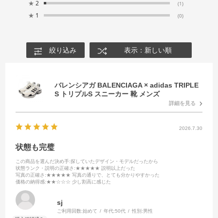
★
2
(1)
★
1
(0)
絞り込み
表示：新しい順
バレンシアガ BALENCIAGA × adidas TRIPLE
S トリプルS スニーカー 靴 メンズ
詳細を見る
2026.7.30
状態も完璧
この商品を選んだ決め手
:探していたデザイン・モデルだったから
状態ランク・説明の正確さ
:★★★★★ 説明以上だった
写真の正確さ
:★★★★★ 写真の通りで、とても分かりやすかった
価格の納得感
:★★☆☆☆ 少し割高に感じた
sj
ご利用回数:
始めて
年代:
50代
性別:
男性