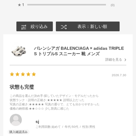
★
1
(0)
絞り込み
表示：新しい順
バレンシアガ BALENCIAGA × adidas TRIPLE
S トリプルS スニーカー 靴 メンズ
詳細を見る
2026.7.30
状態も完璧
この商品を選んだ決め手
:探していたデザイン・モデルだったから
状態ランク・説明の正確さ
:★★★★★ 説明以上だった
写真の正確さ
:★★★★★ 写真の通りで、とても分かりやすかった
価格の納得感
:★★☆☆☆ 少し割高に感じた
sj
ご利用回数:
始めて
年代:
50代
性別:
男性