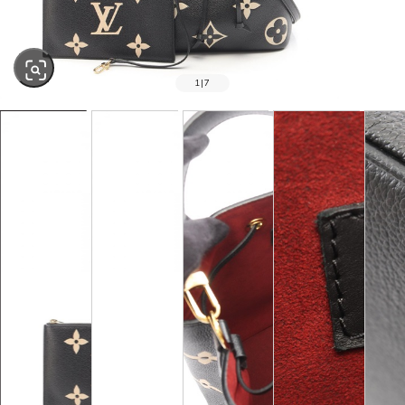
1
|
7
SOLD OUT