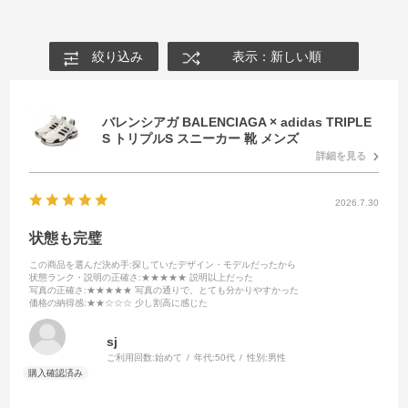
絞り込み
表示：新しい順
バレンシアガ BALENCIAGA × adidas TRIPLE
S トリプルS スニーカー 靴 メンズ
詳細を見る
2026.7.30
状態も完璧
この商品を選んだ決め手
:探していたデザイン・モデルだったから
状態ランク・説明の正確さ
:★★★★★ 説明以上だった
写真の正確さ
:★★★★★ 写真の通りで、とても分かりやすかった
価格の納得感
:★★☆☆☆ 少し割高に感じた
sj
ご利用回数:
始めて
年代:
50代
性別:
男性