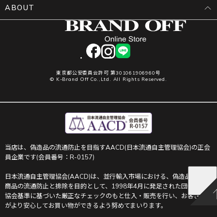
ABOUT
facebook
instagram
LINE
東京都公安委員会許可 第301061906960号
© K-Brand Off Co.,Ltd. All Rights Reserved.
当店は、偽造品の流通防止を目指すAACD(日本流通自主管理協会)の正会
員企業です(会員番号：R-0157)
日本流通自主管理協会(AACD)は、並行輸入市場における、偽造品や不正
商品の流通防止と排除を目的として、1998年4月に発足された団体です。
協会基準に基づいた厳正なチェックのもと仕入・販売を行い、お客さま
がより安心してお買い物ができるよう努めてまいります。