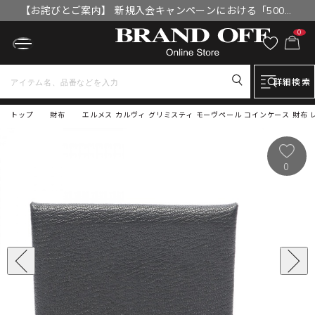
【お詫びとご案内】 新規入会キャンペーンにおける「500円
OFFクーポン」付与漏れと補填について
0
詳細検索
トップ
財布
エルメス カルヴィ グリミスティ モーヴペール コインケース 財布 レデ
0