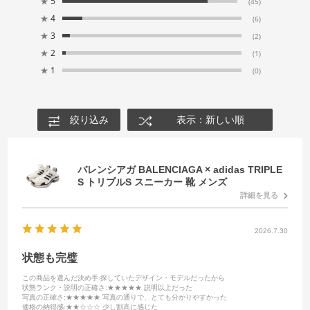
★
5
(45)
★
4
(6)
★
3
(2)
★
2
(1)
★
1
(0)
絞り込み
表示：新しい順
バレンシアガ BALENCIAGA × adidas TRIPLE
S トリプルS スニーカー 靴 メンズ
詳細を見る
2026.7.30
状態も完璧
この商品を選んだ決め手
:探していたデザイン・モデルだったから
状態ランク・説明の正確さ
:★★★★★ 説明以上だった
写真の正確さ
:★★★★★ 写真の通りで、とても分かりやすかった
価格の納得感
:★★☆☆☆ 少し割高に感じた