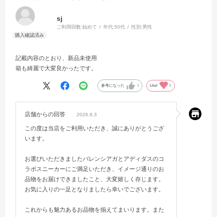
sj
ご利用回数:
始めて
年代:
50代
性別:
男性
記載内容のとおり、新品未使用
箱も綺麗で大変良かったです。
参考になった
1
Like!
0
店舗からの回答
2026.8.3
この度は当店をご利用いただき、誠にありがとうござ
います。
お選びいただきましたバレンシアガとアディダスのコ
ラボスニーカーにご満足いただき、イメージ通りのお
品物をお届けできましたこと、大変嬉しく存じます。
お気に入りの一足となりましたら幸いでございます。
これからも魅力あるお品物を揃えてまいります。また