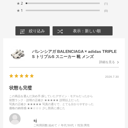
★
2
(1)
★
1
(0)
絞り込み
表示：新しい順
バレンシアガ BALENCIAGA × adidas TRIPLE
S トリプルS スニーカー 靴 メンズ
詳細を見る
2026.7.30
状態も完璧
この商品を選んだ決め手
:探していたデザイン・モデルだったから
状態ランク・説明の正確さ
:★★★★★ 説明以上だった
写真の正確さ
:★★★★★ 写真の通りで、とても分かりやすかった
価格の納得感
:★★☆☆☆ 少し割高に感じた
sj
ご利用回数:
始めて
年代:
50代
性別:
男性