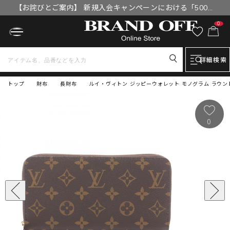
【お詫びとご案内】 新規入会キャンペーンにおける「500円
OFFクーポン」付与漏れと補填について
0
詳細検索
トップ
財布
長財布
ルイ・ヴィトン ジッピーウォレット モノグラム ラウンド長
0