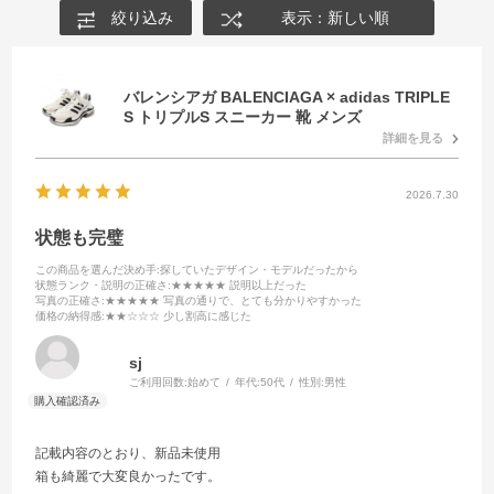
絞り込み
表示：新しい順
バレンシアガ BALENCIAGA × adidas TRIPLE
S トリプルS スニーカー 靴 メンズ
詳細を見る
2026.7.30
状態も完璧
この商品を選んだ決め手
:探していたデザイン・モデルだったから
状態ランク・説明の正確さ
:★★★★★ 説明以上だった
写真の正確さ
:★★★★★ 写真の通りで、とても分かりやすかった
価格の納得感
:★★☆☆☆ 少し割高に感じた
sj
ご利用回数:
始めて
年代:
50代
性別:
男性
記載内容のとおり、新品未使用
箱も綺麗で大変良かったです。