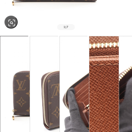
1
|
7
SOLD OUT