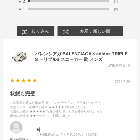
★
2
(1)
★
1
(0)
絞り込み
表示：新しい順
バレンシアガ BALENCIAGA × adidas TRIPLE
S トリプルS スニーカー 靴 メンズ
詳細を見る
2026.7.30
状態も完璧
この商品を選んだ決め手
:探していたデザイン・モデルだったから
状態ランク・説明の正確さ
:★★★★★ 説明以上だった
写真の正確さ
:★★★★★ 写真の通りで、とても分かりやすかった
価格の納得感
:★★☆☆☆ 少し割高に感じた
sj
ご利用回数:
始めて
年代:
50代
性別:
男性